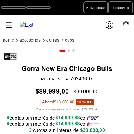
PROMOCIONES
SUCURSALES
accesorios
gorras
caps
Gorra New Era Chicago Bulls
:
70343697
REFERENCIA
$
89
.
999
,
00
$
99
.
999
,
00
Ahorrá
$
10
.
000
,
00
10 %
OFF
Precio sin impuestos nacionales:
$
74
.
379
,
34
6
$
14
.
999
,
83
cuotas sin interés de
con
6
$
14
.
999
,
83
cuotas sin interés de
con
3
cuotas sin interés de
$
30
.
000
,
00