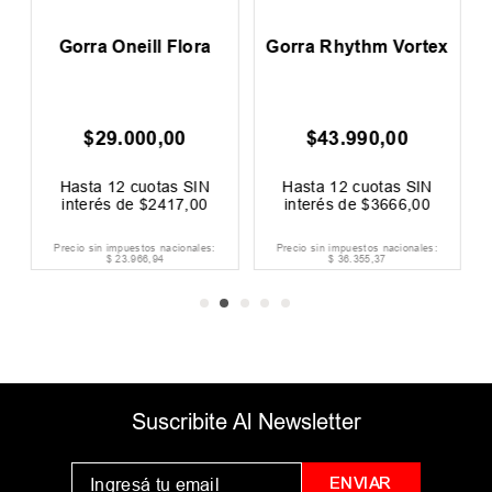
c
Gorra Oneill Flora
Gorra Rhythm Vortex
$
29
.
000
,
00
$
43
.
990
,
00
Hasta
12
cuotas SIN
Hasta
12
cuotas SIN
interés de
$
2417
,
00
interés de
$
3666
,
00
Precio sin impuestos nacionales:
Precio sin impuestos nacionales:
$
23
.
966
,
94
$
36
.
355
,
37
Suscribite Al Newsletter
ENVIAR