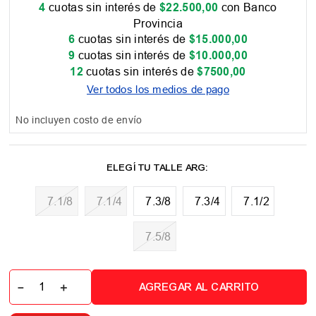
4
cuotas sin interés de
$
22
.
500
,
00
con Banco
Provincia
6
cuotas sin interés de
$
15
.
000
,
00
9
cuotas sin interés de
$
10
.
000
,
00
12
cuotas sin interés de
$
7500
,
00
Ver todos los medios de pago
No incluyen costo de envío
7.1/8
7.1/4
7.3/8
7.3/4
7.1/2
7.5/8
－
＋
AGREGAR AL CARRITO