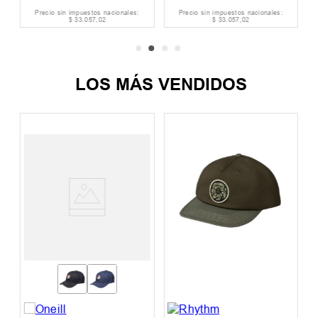
Precio sin impuestos nacionales:
Precio sin impuestos nacionales:
$
33
.
057
,
02
$
33
.
057
,
02
LOS MÁS VENDIDOS