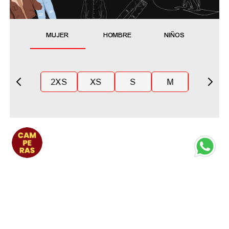
MUJER
HOMBRE
NIÑOS
2XS
XS
S
M