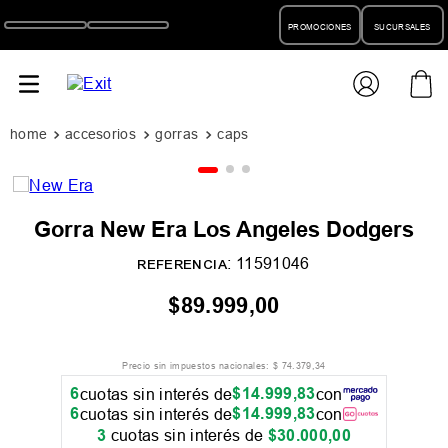
PROMOCIONES
SUCURSALES
accesorios
gorras
caps
Gorra New Era Los Angeles Dodgers
:
11591046
REFERENCIA
$
89
.
999
,
00
Precio sin impuestos nacionales:
$
74
.
379
,
34
6
$
14
.
999
,
83
cuotas sin interés de
con
6
$
14
.
999
,
83
cuotas sin interés de
con
3
cuotas sin interés de
$
30
.
000
,
00