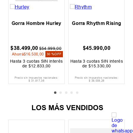
Gorra Hombre Hurley
Gorra Rhythm Rising
$
38
.
499
,
00
$
45
.
990
,
00
$
54
.
999
,
00
Ahorrá
$
16
.
500
,
00
30 %
OFF
és
Hasta
3
cuotas SIN interés
Hasta
3
cuotas SIN interés
H
de
$
12
.
833
,
00
de
$
15
.
330
,
00
Precio sin impuestos nacionales:
Precio sin impuestos nacionales:
$
31
.
817
,
36
$
38
.
008
,
26
LOS MÁS VENDIDOS