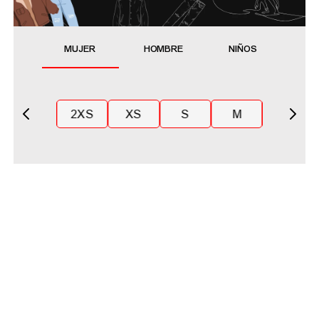
MUJER
HOMBRE
NIÑOS
2XS
XS
S
M