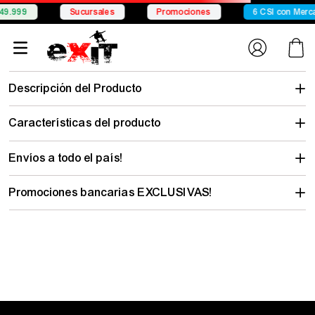
9.999
Sucursales
Promociones
6 CSI con Merca
Descripción del Producto
Características del producto
Envíos a todo el país!
Promociones bancarias EXCLUSIVAS!