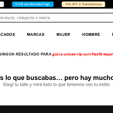
6 CSI con Mercado Pago
15% OFF X Transferencia
Co
ducto, categoría o marca
ACADOS
MARCAS
MUJER
HOMBRE
gorra-unisex-rip-curl-flexfit-tep
 lo que buscabas… pero hay mucho
Elegí tu talle y mirá todo lo que tenemos con tu estilo