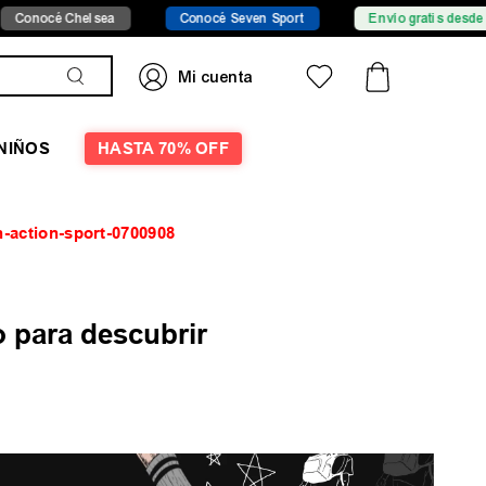
nocé Chelsea
Conocé Seven Sport
Envío gratis desde $149
NIÑOS
HASTA 70% OFF
an-action-sport-0700908
 para descubrir