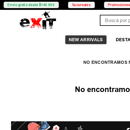
Envío gratis desde $149.999
Sucursales
Promociones
Buscá por pro
NEW ARRIVALS
DEST
No encontramos