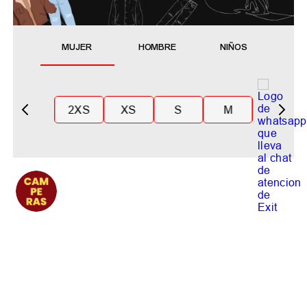
MUJER
HOMBRE
NIÑOS
2XS
XS
S
M