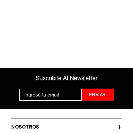
ingresados
Intenta utilizar una sola palabra
Utiliza términos genéricos en la
búsqueda
Intenta buscar sinónimos del
término deseado
Suscribite Al Newsletter
ENVIAR
NOSOTROS