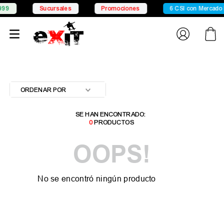
99
Sucursales
Promociones
6 CSI con Mercado 
ORDENAR POR
0
PRODUCTOS
OOPS!
No se encontró ningún producto
¿Qué debo hacer?
Comprueba los términos