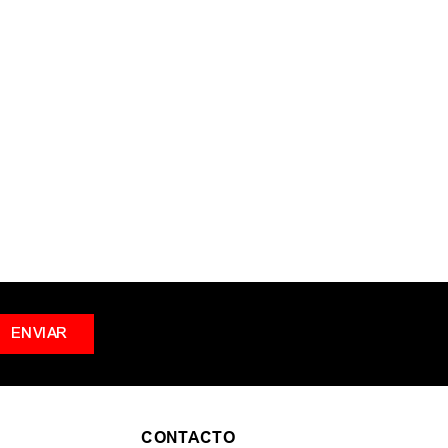
s términos ingresados
ar una sola palabra
nos genéricos en la búsqueda
r sinónimos del término deseado
ENVIAR
CONTACTO