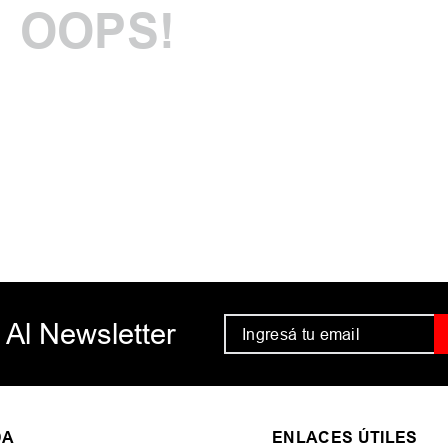
OOPS!
Comprueba lo
Intenta utiliz
Utiliza térmi
Intenta busca
 Al Newsletter
DA
ENLACES ÚTILES