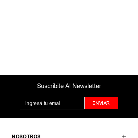
Comprueba los términos
ingresados
Intenta utilizar una sola palabra
Utiliza términos genéricos en la
búsqueda
Intenta buscar sinónimos del
término deseado
Suscribite Al Newsletter
ENVIAR
NOSOTROS