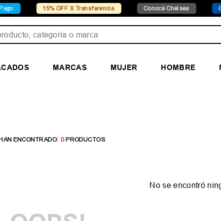
go
15% OFF X Transferencia
Conocé Chelsea
Con
ducto, categoría o marca
ACADOS
MARCAS
MUJER
HOMBRE
0
PRODUCTOS
No se encontró nin
¿Qué debo hacer?