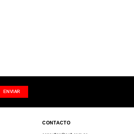
s términos ingresados
ar una sola palabra
nos genéricos en la búsqueda
r sinónimos del término deseado
ENVIAR
CONTACTO