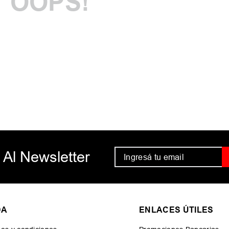
OOPS!
Comprueba lo
Intenta utiliz
Utiliza térmi
Intenta busca
 Al Newsletter
DA
ENLACES ÚTILES