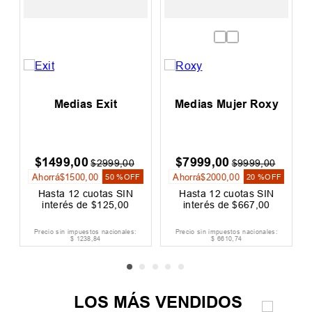
Medias Exit
Medias Mujer Roxy
$
1499
,
00
$
7999
,
00
$
2999
,
00
$
9999
,
00
Ahorrá
$
1500
,
00
Ahorrá
$
2000
,
00
50 %
OFF
20 %
OFF
Hasta
12
cuotas SIN
Hasta
12
cuotas SIN
interés de
$
125
,
00
interés de
$
667
,
00
Precio sin impuestos nacionales:
Precio sin impuestos nacionales:
$
1238
,
84
$
6610
,
74
LOS MÁS VENDIDOS