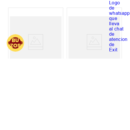
Medias Exit
Medias Mujer Roxy
$
1499
,
00
$
7999
,
00
$
2999
,
00
$
9999
,
00