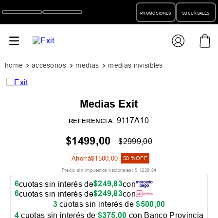
PROMOCIONES
SUCURSALES
accesorios
medias
medias invisibles
Medias Exit
:
9117A10
REFERENCIA
$
1499
,
00
$
2999
,
00
Ahorrá
$
1500
,
00
50 %
OFF
Precio sin impuestos nacionales:
$
1238
,
84
6
$
249
,
83
cuotas sin interés de
con
6
$
249
,
83
cuotas sin interés de
con
3
cuotas sin interés de
$
500
,
00
4
cuotas sin interés de
$
375
,
00
con Banco Provincia