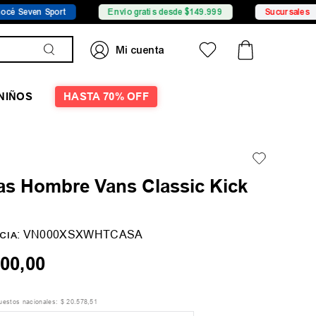
n Sport
Envío gratis desde $149.999
Sucursales
NIÑOS
HASTA 70% OFF
as Hombre Vans Classic Kick
:
VN000XSXWHTCASA
CIA
00
,
00
puestos nacionales:
$
20
.
578
,
51