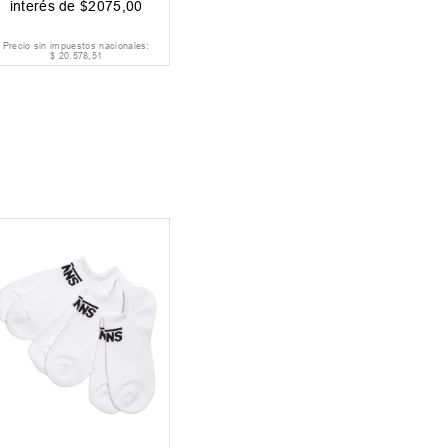
interés de
$
2075
,
00
Precio sin impuestos nacionales:
$
20
.
578
,
51