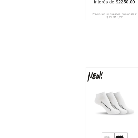
interés de
$
2250
,
00
Precio sin impuestos nacionales:
$
22
.
313
,
22