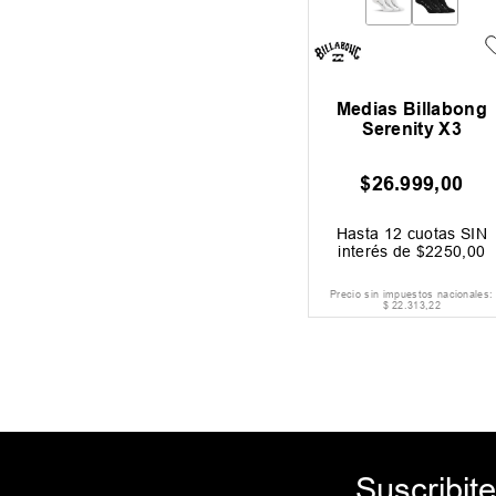
Medias Billabong
Serenity X3
$
26
.
999
,
00
Hasta
12
cuotas SIN
interés de
$
2250
,
00
Precio sin impuestos nacionales:
$
22
.
313
,
22
Suscribite