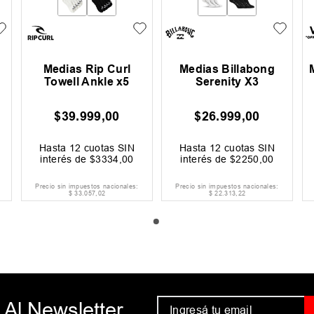
Medias Rip Curl
Medias Billabong
Towell Ankle x5
Serenity X3
$
39
.
999
,
00
$
26
.
999
,
00
Hasta
12
cuotas SIN
Hasta
12
cuotas SIN
interés de
$
3334
,
00
interés de
$
2250
,
00
Precio sin impuestos nacionales:
Precio sin impuestos nacionales:
$
33
.
057
,
02
$
22
.
313
,
22
 Al Newsletter