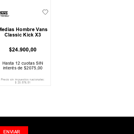
Medias Hombre Vans
Classic Kick X3
$
24
.
900
,
00
Hasta
12
cuotas SIN
interés de
$
2075
,
00
Precio sin impuestos nacionales:
$
20
.
578
,
51
ENVIAR