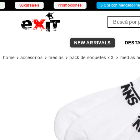
Sucursales
Promociones
6 CSI con Mercado Pago
Buscá por pro
NEW ARRIVALS
DEST
accesorios
medias
pack de soquetes x 3
medias ho