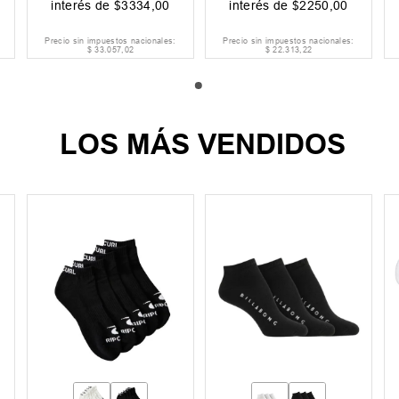
interés de
$
3334
,
00
interés de
$
2250
,
00
Precio sin impuestos nacionales:
Precio sin impuestos nacionales:
$
33
.
057
,
02
$
22
.
313
,
22
LOS MÁS VENDIDOS