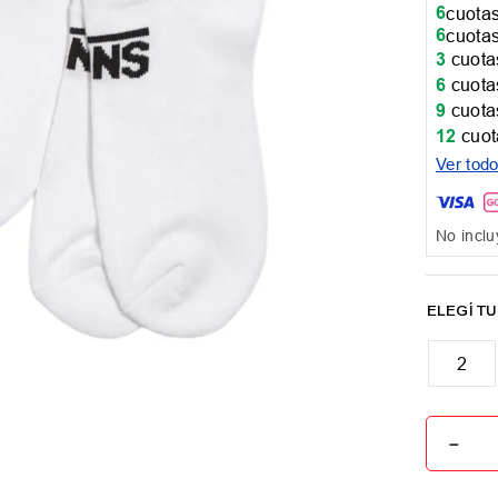
6
cuotas
6
cuotas
3
cuotas
6
cuotas
9
cuotas
12
cuot
Ver tod
No inclu
2
－