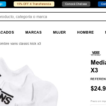
15% OFF X Transferencia
Conocé Chelsea
Conocé Seve
ducto, categoría o marca
ACADOS
MARCAS
MUJER
HOMBRE
mbre vans classic kick x3
Medi
X3
REFEREN
$
24
.
9
Precio sin im