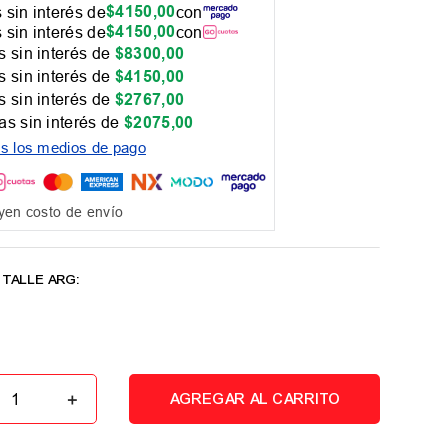
$
4150
,
00
 sin interés de
con
$
4150
,
00
 sin interés de
con
 sin interés de
$
8300
,
00
 sin interés de
$
4150
,
00
 sin interés de
$
2767
,
00
as sin interés de
$
2075
,
00
os los medios de pago
yen costo de envío
＋
AGREGAR AL CARRITO