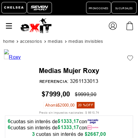
PROMOCIONES
SUCURSALES
accesorios
medias
medias invisibles
Medias Mujer Roxy
:
3261133013
REFERENCIA
$
7999
,
00
$
9999
,
00
Ahorrá
$
2000
,
00
20 %
OFF
Precio sin impuestos nacionales:
$
6610
,
74
6
$
1333
,
17
cuotas sin interés de
con
6
$
1333
,
17
cuotas sin interés de
con
3
cuotas sin interés de
$
2667
,
00