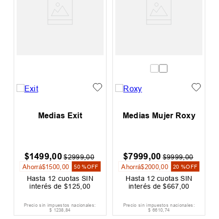
Medias Exit
Medias Mujer Roxy
$
1499
,
00
$
7999
,
00
$
2999
,
00
$
9999
,
00
Ahorrá
$
1500
,
00
Ahorrá
$
2000
,
00
50 %
OFF
20 %
OFF
Hasta
12
cuotas SIN
Hasta
12
cuotas SIN
interés de
$
125
,
00
interés de
$
667
,
00
Precio sin impuestos nacionales:
Precio sin impuestos nacionales:
$
1238
,
84
$
6610
,
74