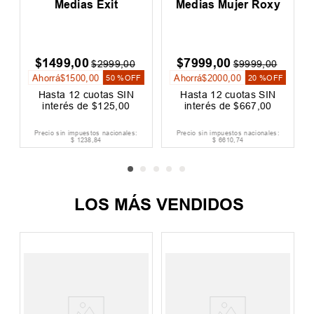
Medias Exit
Medias Mujer Roxy
$
1499
,
00
$
7999
,
00
$
2999
,
00
$
9999
,
00
Ahorrá
$
1500
,
00
Ahorrá
$
2000
,
00
50 %
OFF
20 %
OFF
Hasta
12
cuotas SIN
Hasta
12
cuotas SIN
interés de
$
125
,
00
interés de
$
667
,
00
Precio sin impuestos nacionales:
Precio sin impuestos nacionales:
$
1238
,
84
$
6610
,
74