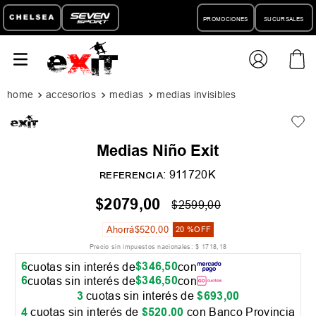
PROMOCIONES
SUCURSALES
accesorios
medias
medias invisibles
Medias Niño Exit
:
911720K
REFERENCIA
$
2079
,
00
$
2599
,
00
Ahorrá
$
520
,
00
20 %
OFF
Precio sin impuestos nacionales:
$
1718
,
18
6
$
346
,
50
cuotas sin interés de
con
6
$
346
,
50
cuotas sin interés de
con
3
cuotas sin interés de
$
693
,
00
4
cuotas sin interés de
$
520
,
00
con Banco Provincia