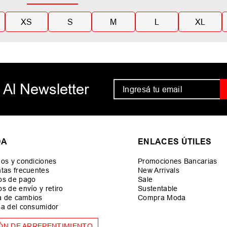
XS
S
M
L
XL
 Al Newsletter
DA
ENLACES ÚTILES
os y condiciones
Promociones Bancarias
tas frecuentes
New Arrivals
os de pago
Sale
s de envío y retiro
Sustentable
ca de cambios
Compra Moda
a del consumidor
ÓN DE ARREPENTIMIENTO