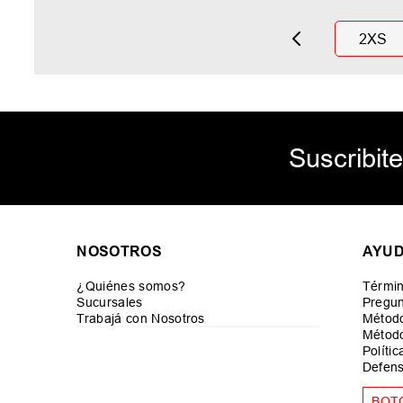
2XS
Suscribite
NOSOTROS
AYU
¿Quiénes somos?
Términ
Sucursales
Pregun
Trabajá con Nosotros
Métod
Método
Políti
Defens
BOT