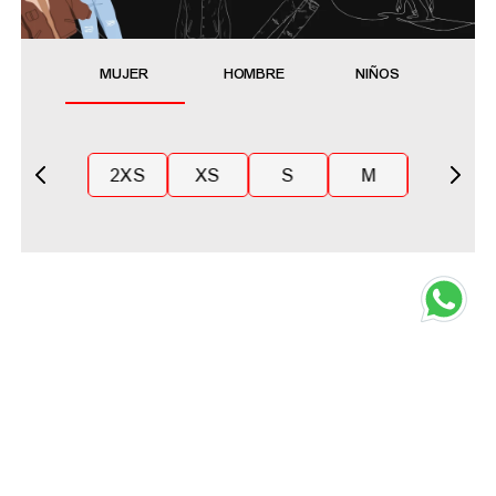
MUJER
HOMBRE
NIÑOS
2XS
XS
S
M