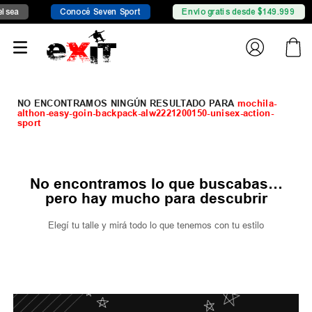
sea
Conocé Seven Sport
Envío gratis desde $149.999
mochila-
althon-easy-goin-backpack-alw2221200150-unisex-action-
sport
No encontramos lo que buscabas…
pero hay mucho para descubrir
Elegí tu talle y mirá todo lo que tenemos con tu estilo