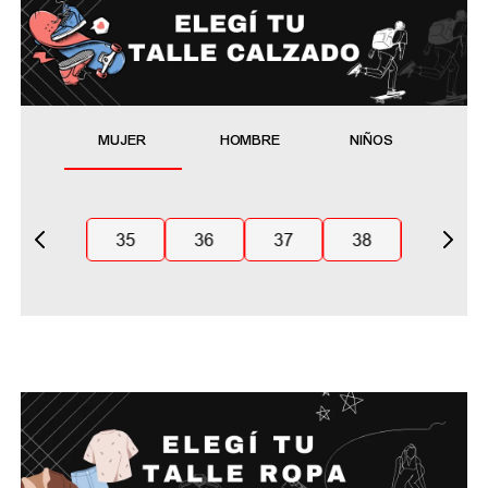
MUJER
HOMBRE
NIÑOS
35
36
37
38