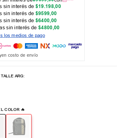
 sin interés de
$
19
.
198
,
00
 sin interés de
$
9599
,
00
 sin interés de
$
6400
,
00
as sin interés de
$
4800
,
00
os los medios de pago
yen costo de envío