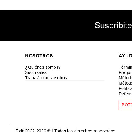
Suscribite
NOSOTROS
AYU
¿Quiénes somos?
Términ
Sucursales
Pregun
Trabajá con Nosotros
Métod
Método
Políti
Defens
BOT
Exit
2022-2026 © | Todos los derechos reservados