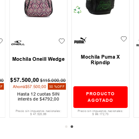
Mochila Puma X
Mochila Oneill Wedge
Ripndip
$
57
.
500
,
00
00
$
115
.
000
,
00
Ahorrá
$
57
.
500
,
00
FF
50 %
OFF
PRODUCTO
Hasta
12
cuotas SIN
interés de
$
4792
,
00
AGOTADO
Precio sin impuestos nacionales:
Precio sin impuestos nacionales:
$
47
.
520
,
66
$
99
.
172
,
73