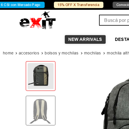
 Mercado Pago
15% OFF X Transferencia
Conocé Chelsea
Buscá por pro
NEW ARRIVALS
DEST
accesorios
bolsos y mochilas
mochilas
mochila alt