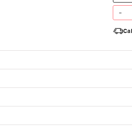
－
Cal