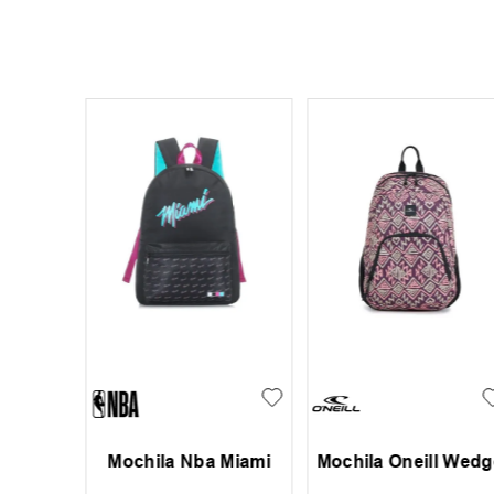
Golden
Mochila Nba Miami
Mochila Oneill Wedg
iors