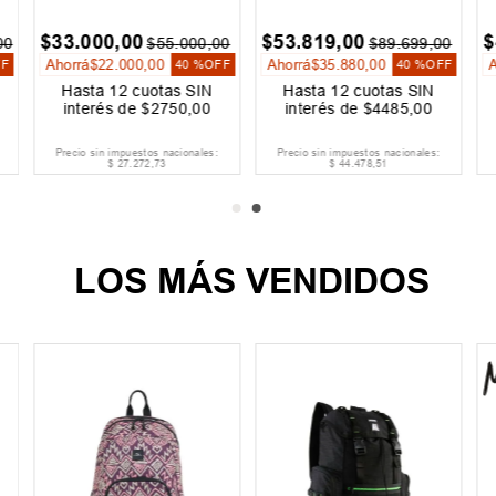
$
33
.
000
,
00
$
53
.
819
,
00
$
00
$
55
.
000
,
00
$
89
.
699
,
00
Ahorrá
$
22
.
000
,
00
Ahorrá
$
35
.
880
,
00
FF
40 %
OFF
40 %
OFF
Hasta
12
cuotas SIN
Hasta
12
cuotas SIN
interés de
$
2750
,
00
interés de
$
4485
,
00
Precio sin impuestos nacionales:
Precio sin impuestos nacionales:
$
27
.
272
,
73
$
44
.
478
,
51
LOS MÁS VENDIDOS