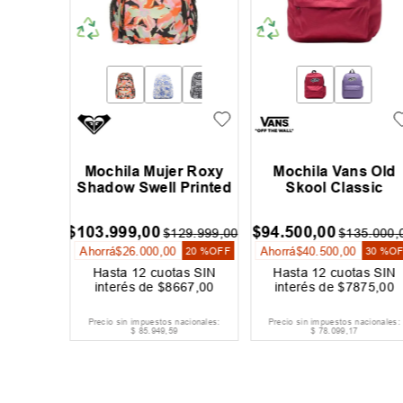
silver
Mochila Mujer Roxy
Mochila Vans Old
er
Shadow Swell Printed
Skool Classic
00
$
103
.
999
,
00
$
94
.
500
,
00
$
129
.
999
,
00
$
135
.
000
,
Ahorrá
$
26
.
000
,
00
Ahorrá
$
40
.
500
,
00
20 %
OFF
30 %
O
as SIN
Hasta
12
cuotas SIN
Hasta
12
cuotas SIN
500
,
00
interés de
$
8667
,
00
interés de
$
7875
,
00
acionales:
Precio sin impuestos nacionales:
Precio sin impuestos nacionales:
$
85
.
949
,
59
$
78
.
099
,
17