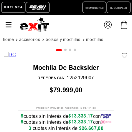
PROMOCIONES
SUCURSALES
accesorios
bolsos y mochilas
mochilas
Mochila Dc Backsider
:
1252129007
REFERENCIA
$
79
.
999
,
00
Precio sin impuestos nacionales:
$
66
.
114
,
88
6
$
13
.
333
,
17
cuotas sin interés de
con
6
$
13
.
333
,
17
cuotas sin interés de
con
3
cuotas sin interés de
$
26
.
667
,
00