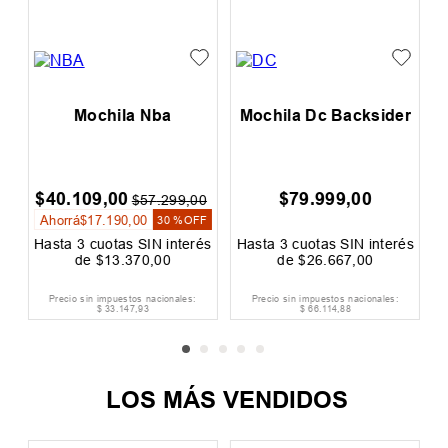
e
Mochila Nba
Mochila Dc Backsider
$
40
.
109
,
00
$
79
.
999
,
00
0
$
57
.
299
,
00
Ahorrá
$
17
.
190
,
00
F
30 %
OFF
és
Hasta
3
cuotas SIN interés
Hasta
3
cuotas SIN interés
H
de
$
13
.
370
,
00
de
$
26
.
667
,
00
Precio sin impuestos nacionales:
Precio sin impuestos nacionales:
$
33
.
147
,
93
$
66
.
114
,
88
LOS MÁS VENDIDOS