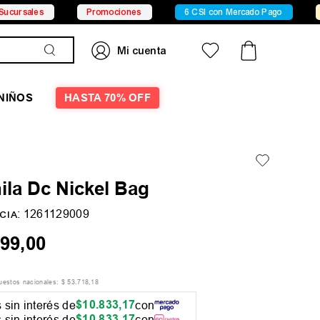
Promociones
6 CSI con Mercado Pago
15% OFF X 
NIÑOS
HASTA 70% OFF
ila Dc Nickel Bag
:
1261129009
CIA
99
,
00
puestos nacionales:
$
53
.
718
,
18
$
10
.
833
,
17
 sin interés de
con
$
10
.
833
,
17
 sin interés de
con