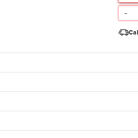
－
Cal