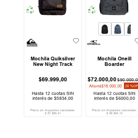
Era New
Mochila Quiksilver
Mochila Oneill
ees
New Night Track
Boarder
00
$
69
.
999
,
00
$
72
.
000
,
00
$
90
.
000
,
0
Ahorrá
$
18
.
000
,
00
20 %
O
as SIN
Hasta
12
cuotas SIN
Hasta
12
cuotas SIN
500
,
00
interés de
$
5834
,
00
interés de
$
6000
,
00
acionales:
Precio sin impuestos nacionales:
Precio sin impuestos nacionales:
$
57
.
850
,
41
$
59
.
504
,
13