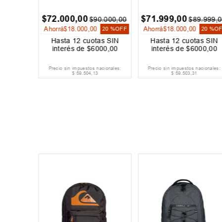
$
129
.
999
,
00
$
89
.
999
,
00
SIN
Hasta
12
cuotas SIN
Hasta
12
cuotas SIN
,
00
interés de
$
10
.
834
,
00
interés de
$
7500
,
00
nales:
Precio sin impuestos nacionales:
Precio sin impuestos nacionales:
$
107
.
437
,
19
$
74
.
379
,
34