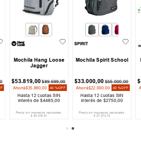
Mochila Hang Loose
Mochila Spirit School
Jagger
$
53
.
819
,
00
$
33
.
000
,
00
$
0
$
89
.
699
,
00
$
55
.
000
,
00
Ahorrá
$
35
.
880
,
00
Ahorrá
$
22
.
000
,
00
FF
40 %
OFF
40 %
OFF
Hasta
12
cuotas SIN
Hasta
12
cuotas SIN
interés de
$
4485
,
00
interés de
$
2750
,
00
Precio sin impuestos nacionales:
Precio sin impuestos nacionales:
$
44
.
478
,
51
$
27
.
272
,
73