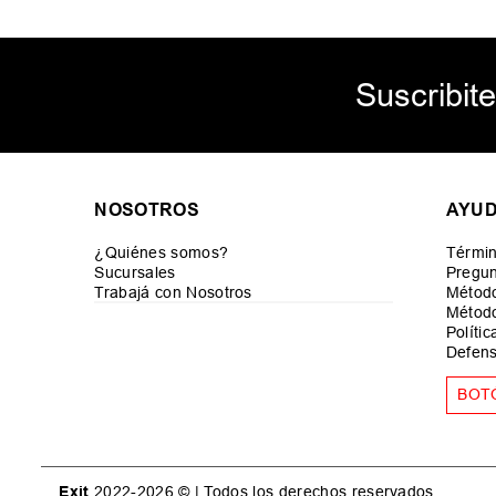
Suscribite
NOSOTROS
AYU
¿Quiénes somos?
Términ
Sucursales
Pregun
Trabajá con Nosotros
Métod
Método
Políti
Defens
BOT
Exit
2022-2026 © | Todos los derechos reservados