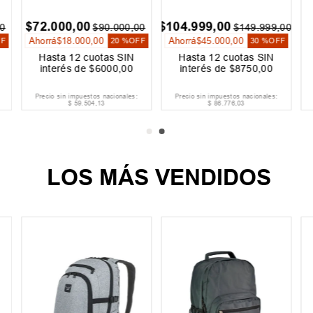
$
40
.
109
,
00
$
89
.
999
,
00
$
7
$
57
.
299
,
00
$
99
.
999
,
00
Ahorrá
$
17
.
190
,
00
Ahorrá
$
10
.
000
,
00
Aho
30 %
OFF
10 %
OFF
Hasta
12
cuotas SIN
Hasta
12
cuotas SIN
H
interés de
$
3343
,
00
interés de
$
7500
,
00
i
Precio sin impuestos nacionales:
Precio sin impuestos nacionales:
Pre
$
33
.
147
,
93
$
74
.
379
,
34
LOS MÁS VENDIDOS