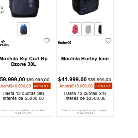
Mochila Rip Curl Bp
Mochila Hurley Icon
Moch
Ozone 30L
59
.
999
,
00
$
41
.
999
,
00
$
$
99
.
999
,
00
$
59
.
999
,
00
Ahorrá
$
40
.
000
,
00
Ahorrá
$
18
.
000
,
00
40 %
OFF
30 %
OFF
Hasta
12
cuotas SIN
Hasta
12
cuotas SIN
Hast
interés de
$
5000
,
00
interés de
$
3500
,
00
inter
Precio sin impuestos nacionales:
Precio sin impuestos nacionales:
Precio si
$
49
.
585
,
95
$
34
.
709
,
92