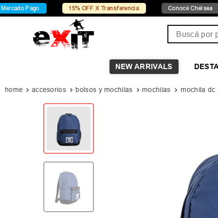
go
15% OFF X Transferencia
Conocé Chelsea
Con
Buscá por pro
NEW ARRIVALS
DEST
accesorios
bolsos y mochilas
mochilas
mochila dc 