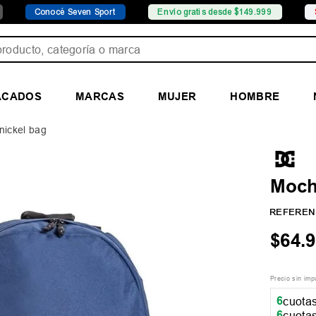
océ Seven Sport
Envío gratis desde $149.999
Sucursales
ducto, categoría o marca
ACADOS
MARCAS
MUJER
HOMBRE
nickel bag
Moch
REFEREN
$
64
.
9
Precio sin im
6
cuotas
6
cuotas