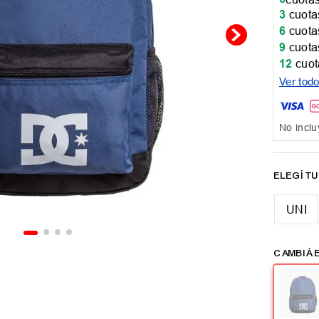
3
cuotas
6
cuotas
9
cuotas
12
cuot
Ver tod
No inclu
UNI