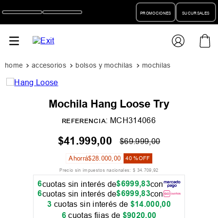
PROMOCIONES
SUCURSALES
accesorios
bolsos y mochilas
mochilas
Mochila Hang Loose Try
:
MCH314066
REFERENCIA
$
41
.
999
,
00
$
69
.
999
,
00
Ahorrá
$
28
.
000
,
00
40 %
OFF
Precio sin impuestos nacionales:
$
34
.
709
,
92
6
$
6999
,
83
cuotas sin interés de
con
6
$
6999
,
83
cuotas sin interés de
con
3
cuotas sin interés de
$
14
.
000
,
00
6
cuotas fijas de
$
9020
,
00