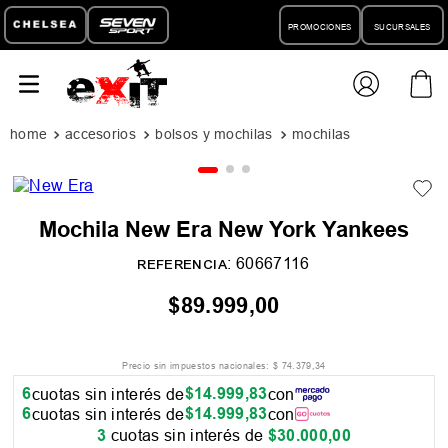
PROMOCIONES
SUCURSALES
accesorios
bolsos y mochilas
mochilas
Mochila New Era New York Yankees
:
60667116
REFERENCIA
$
89
.
999
,
00
Precio sin impuestos nacionales:
$
74
.
379
,
34
6
$
14
.
999
,
83
cuotas sin interés de
con
6
$
14
.
999
,
83
cuotas sin interés de
con
3
cuotas sin interés de
$
30
.
000
,
00