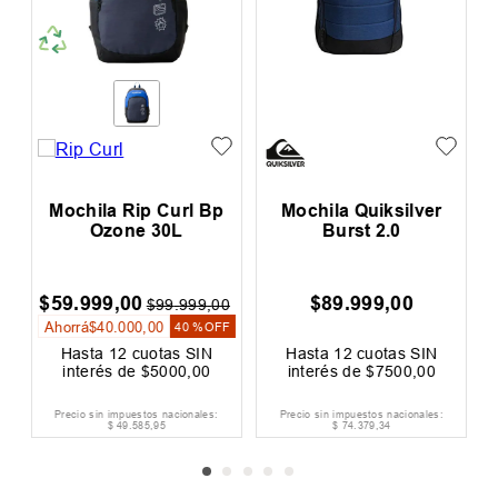
l
Mochila Rip Curl Bp
Mochila Quiksilver
Ozone 30L
Burst 2.0
$
59
.
999
,
00
$
89
.
999
,
00
0
$
99
.
999
,
00
Ahorrá
$
40
.
000
,
00
F
40 %
OFF
Hasta
12
cuotas SIN
Hasta
12
cuotas SIN
interés de
$
5000
,
00
interés de
$
7500
,
00
Precio sin impuestos nacionales:
Precio sin impuestos nacionales:
$
49
.
585
,
95
$
74
.
379
,
34