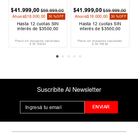
$
41
.
999
,
00
$
41
.
999
,
00
0
$
59
.
999
,
00
$
59
.
999
,
00
Ahorrá
$
18
.
000
,
00
Ahorrá
$
18
.
000
,
00
F
30 %
OFF
30 %
OFF
Hasta
12
cuotas SIN
Hasta
12
cuotas SIN
interés de
$
3500
,
00
interés de
$
3500
,
00
Precio sin impuestos nacionales:
Precio sin impuestos nacionales:
$
34
.
709
,
92
$
34
.
709
,
92
Suscribite Al Newsletter
ENVIAR