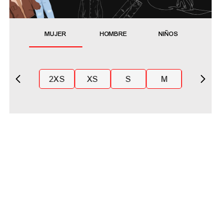
MUJER
HOMBRE
NIÑOS
2XS
XS
S
M