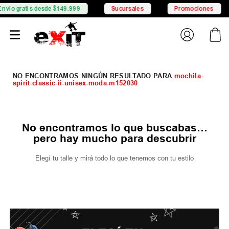
vío gratis desde $149.999
Sucursales
Promociones
mochila-
spirit-classic-ii-unisex-moda-m152030
No encontramos lo que buscabas…
pero hay mucho para descubrir
Elegí tu talle y mirá todo lo que tenemos con tu estilo