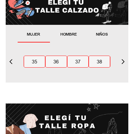
MUJER
HOMBRE
NIÑOS
35
36
37
38