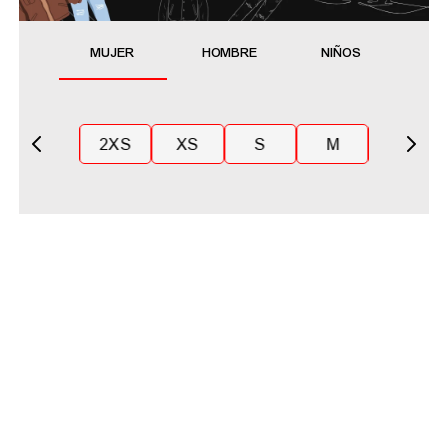
MUJER
HOMBRE
NIÑOS
2XS
XS
S
M