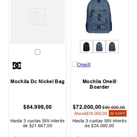
Mochila Dc Nickel Bag
Mochila Oneill
Boarder
$
64
.
999
,
00
$
72
.
000
,
00
$
0
$
90
.
000
,
00
Ahorrá
$
18
.
000
,
00
F
20 %
OFF
és
Hasta
3
cuotas SIN interés
Hasta
3
cuotas SIN interés
H
de
$
21
.
667
,
00
de
$
24
.
000
,
00