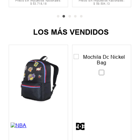
Precio sin impuestos nacionales:
Precio sin impuestos nacionales:
$
53
.
718
,
18
$
59
.
504
,
13
LOS MÁS VENDIDOS