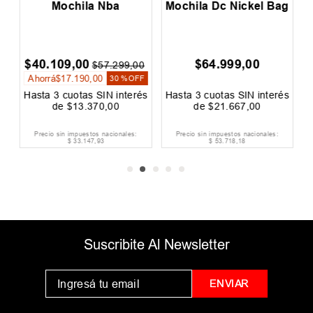
s
Mochila Nba
Mochila Dc Nickel Bag
$
40
.
109
,
00
$
64
.
999
,
00
$
57
.
299
,
00
Ahorrá
$
17
.
190
,
00
30 %
OFF
és
Hasta
3
cuotas SIN interés
Hasta
3
cuotas SIN interés
H
de
$
13
.
370
,
00
de
$
21
.
667
,
00
Precio sin impuestos nacionales:
Precio sin impuestos nacionales:
$
33
.
147
,
93
$
53
.
718
,
18
Suscribite Al Newsletter
ENVIAR