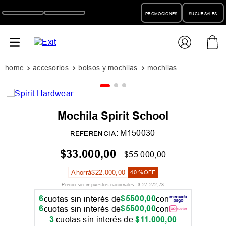
PROMOCIONES
SUCURSALES
accesorios
bolsos y mochilas
mochilas
Mochila Spirit School
:
M150030
REFERENCIA
$
33
.
000
,
00
$
55
.
000
,
00
Ahorrá
$
22
.
000
,
00
40 %
OFF
Precio sin impuestos nacionales:
$
27
.
272
,
73
6
$
5500
,
00
cuotas sin interés de
con
6
$
5500
,
00
cuotas sin interés de
con
3
cuotas sin interés de
$
11
.
000
,
00