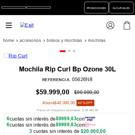
PROMOCIONES
SUCURSALES
accesorios
bolsos y mochilas
mochilas
Mochila Rip Curl Bp Ozone 30L
:
05626N8
REFERENCIA
$
59
.
999
,
00
$
99
.
999
,
00
Ahorrá
$
40
.
000
,
00
40 %
OFF
Precio sin impuestos nacionales:
$
49
.
585
,
95
6
$
9999
,
83
cuotas sin interés de
con
6
$
9999
,
83
cuotas sin interés de
con
3
cuotas sin interés de
$
20
.
000
,
00