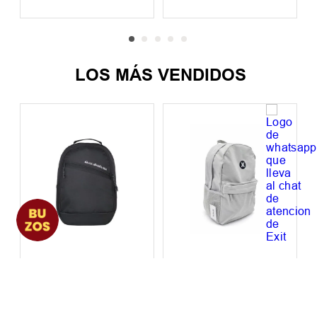
interés de
$
3500
,
00
interés de
$
3500
,
00
Precio sin impuestos nacionales:
Precio sin impuestos nacionales:
$
34
.
709
,
92
$
34
.
709
,
92
LOS MÁS VENDIDOS