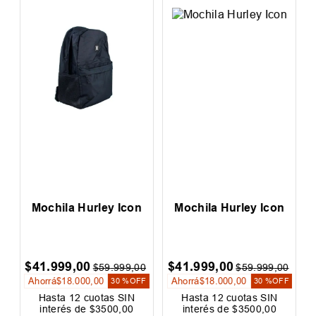
l
Mochila Hurley Icon
Mochila Hurley Icon
$
41
.
999
,
00
$
41
.
999
,
00
0
$
59
.
999
,
00
$
59
.
999
,
00
Ahorrá
$
18
.
000
,
00
Ahorrá
$
18
.
000
,
00
F
30 %
OFF
30 %
OFF
Hasta
12
cuotas SIN
Hasta
12
cuotas SIN