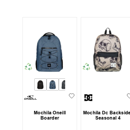
Core 4
Mochila Oneill
Mochila Dc Backsid
Boarder
Seasonal 4