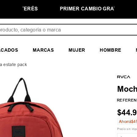
NTERÉS
PRIMER CAMBIO GRATIS
ducto, categoría o marca
ACADOS
MARCAS
MUJER
HOMBRE
a estate pack
Moch
REFEREN
$
44
.
9
Ahorrá
$
4
Precio sin im