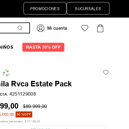
PROMOCIONES
SUCURSALES
NIÑOS
HASTA 70% OFF
ila Rvca Estate Pack
:
4251129008
CIA
99
,
00
$
89
.
999
,
00
5
.
000
,
00
50 %
OFF
puestos nacionales:
$
37
.
189
,
26