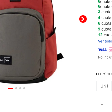
6
cuotas
6
cuotas
3
cuotas
4
cuotas
6
cuotas
9
cuotas
12
cuot
Ver tod
No inclu
UNI
－