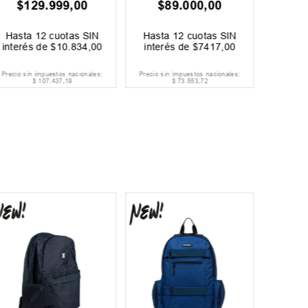
$
129
.
999
,
00
$
89
.
000
,
00
$
Hasta
12
cuotas SIN
Hasta
12
cuotas SIN
Hast
interés de
$
10
.
834
,
00
interés de
$
7417
,
00
inter
Precio sin impuestos nacionales:
Precio sin impuestos nacionales:
Precio si
$
107
.
437
,
19
$
73
.
553
,
72