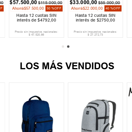
$
57
.
500
,
00
$
33
.
000
,
00
00
$
115
.
000
,
00
$
55
.
000
,
00
Ahorrá
$
57
.
500
,
00
Ahorrá
$
22
.
000
,
00
FF
50 %
OFF
40 %
OFF
Hasta
12
cuotas SIN
Hasta
12
cuotas SIN
interés de
$
4792
,
00
interés de
$
2750
,
00
Precio sin impuestos nacionales:
Precio sin impuestos nacionales:
$
47
.
520
,
66
$
27
.
272
,
73
LOS MÁS VENDIDOS