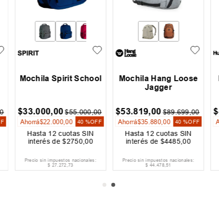
Mochila Spirit School
Mochila Hang Loose
Jagger
$
33
.
000
,
00
$
53
.
819
,
00
$
0
$
55
.
000
,
00
$
89
.
699
,
00
Ahorrá
$
22
.
000
,
00
Ahorrá
$
35
.
880
,
00
FF
40 %
OFF
40 %
OFF
Hasta
12
cuotas SIN
Hasta
12
cuotas SIN
interés de
$
2750
,
00
interés de
$
4485
,
00
Precio sin impuestos nacionales:
Precio sin impuestos nacionales:
$
27
.
272
,
73
$
44
.
478
,
51