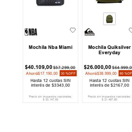
 Loose
Mochila Nba Miami
Mochila Quiksilver
Everyday
$
40
.
109
,
00
$
26
.
000
,
00
08
.
199
,
00
$
57
.
299
,
00
$
64
.
999
,
0
Ahorrá
$
17
.
190
,
00
Ahorrá
$
38
.
999
,
00
40 %
OFF
30 %
OFF
60 %
O
as SIN
Hasta
12
cuotas SIN
Hasta
12
cuotas SIN
410
,
00
interés de
$
3343
,
00
interés de
$
2167
,
00
acionales:
Precio sin impuestos nacionales:
Precio sin impuestos nacionales:
$
33
.
147
,
93
$
21
.
487
,
60