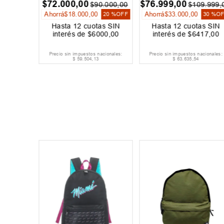
$
72
.
000
,
00
$
76
.
999
,
00
9
.
999
,
00
$
90
.
000
,
00
$
109
.
999
,
Ahorrá
$
18
.
000
,
00
Ahorrá
$
33
.
000
,
00
10 %
OFF
20 %
OFF
30 %
O
as SIN
Hasta
12
cuotas SIN
Hasta
12
cuotas SIN
500
,
00
interés de
$
6000
,
00
interés de
$
6417
,
00
acionales:
Precio sin impuestos nacionales:
Precio sin impuestos nacionales:
$
59
.
504
,
13
$
63
.
635
,
54