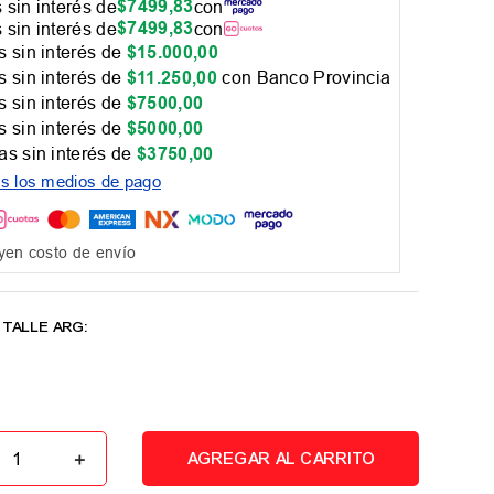
$
7499
,
83
 sin interés de
con
$
7499
,
83
 sin interés de
con
 sin interés de
$
15
.
000
,
00
 sin interés de
$
11
.
250
,
00
con Banco Provincia
 sin interés de
$
7500
,
00
 sin interés de
$
5000
,
00
as sin interés de
$
3750
,
00
os los medios de pago
yen costo de envío
＋
AGREGAR AL CARRITO