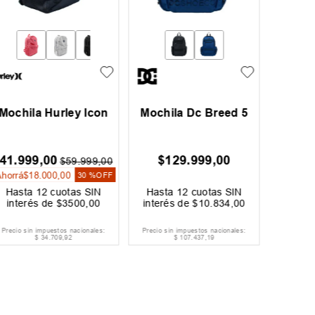
Mochila Hurley Icon
Mochila Dc Breed 5
Mochi
41
.
999
,
00
$
129
.
999
,
00
$
$
59
.
999
,
00
Ahorrá
$
18
.
000
,
00
30 %
OFF
Hasta
12
cuotas SIN
Hasta
12
cuotas SIN
Hast
interés de
$
3500
,
00
interés de
$
10
.
834
,
00
inter
Precio sin impuestos nacionales:
Precio sin impuestos nacionales:
Precio si
$
34
.
709
,
92
$
107
.
437
,
19