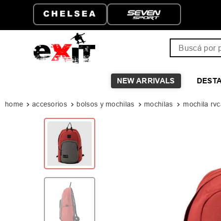
ATIS A PARTIR DE
HASTA 6 CUOTAS SIN I
Buscá por pro
NEW ARRIVALS
DEST
accesorios
bolsos y mochilas
mochilas
mochila rvc