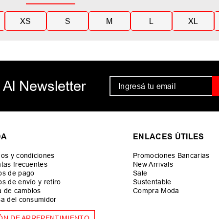
XS
S
M
L
XL
 Al Newsletter
DA
ENLACES ÚTILES
os y condiciones
Promociones Bancarias
tas frecuentes
New Arrivals
os de pago
Sale
s de envío y retiro
Sustentable
ca de cambios
Compra Moda
a del consumidor
ÓN DE ARREPENTIMIENTO