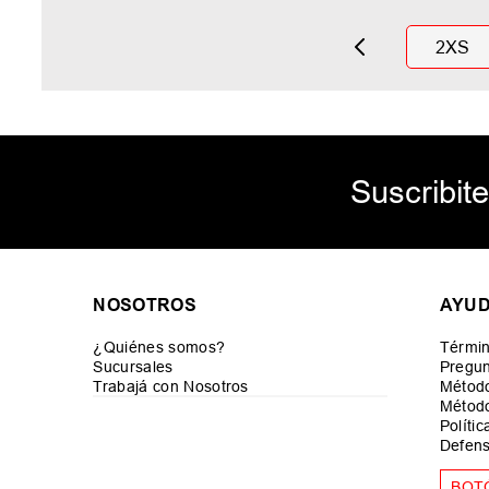
2XS
Suscribite
NOSOTROS
AYU
¿Quiénes somos?
Términ
Sucursales
Pregun
Trabajá con Nosotros
Métod
Método
Políti
Defens
BOT