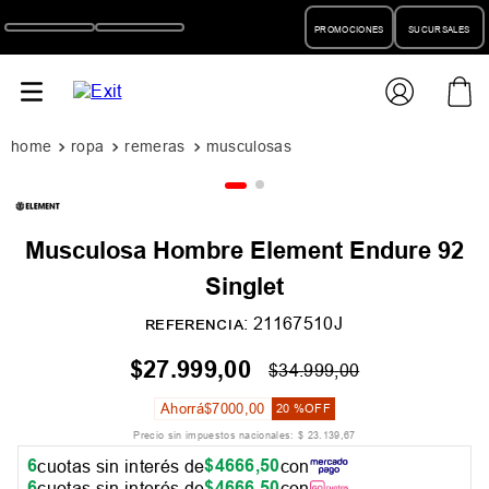
PROMOCIONES
SUCURSALES
ropa
remeras
musculosas
Musculosa Hombre Element Endure 92
Singlet
:
21167510J
REFERENCIA
$
27
.
999
,
00
$
34
.
999
,
00
Ahorrá
$
7000
,
00
20 %
OFF
Precio sin impuestos nacionales:
$
23
.
139
,
67
6
$
4666
,
50
cuotas sin interés de
con
6
$
4666
,
50
cuotas sin interés de
con