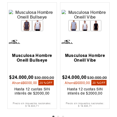
Musculosa Hombre
Musculosa Hombre
Oneill Bullseye
Oneill Vibe
$
24
.
000
,
00
$
24
.
000
,
00
0
$
30
.
000
,
00
$
30
.
000
,
00