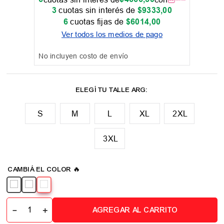
3
cuotas sin interés de
$
9333
,
00
6
cuotas fijas de
$
6014
,
00
Ver todos los medios de pago
No incluyen costo de envío
M
L
XL
2XL
3XL
📏 Tabla de talles
－
＋
AGREGAR AL CARRITO