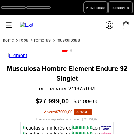
PROMOCIONES
SUCURSALES
ropa
remeras
musculosas
Musculosa Hombre Element Endure 92
Singlet
:
21167510M
REFERENCIA
$
27
.
999
,
00
$
34
.
999
,
00
Ahorrá
$
7000
,
00
20 %
OFF
Precio sin impuestos nacionales:
$
23
.
139
,
67
6
$
4666
,
50
cuotas sin interés de
con
6
$
4666
,
50
cuotas sin interés de
con