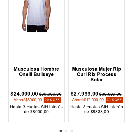
Musculosa Hombre
Musculosa Mujer Rip
Oneill Bullseye
Curl Rlx Process
Solar
$
24
.
000
,
00
$
27
.
999
,
00
0
$
30
.
000
,
00
$
39
.
999
,
00
Ahorrá
$
6000
,
00
Ahorrá
$
12
.
000
,
00
20 %
OFF
30 %
OFF
és
Hasta
3
cuotas SIN interés
Hasta
3
cuotas SIN interés
H
de
$
8000
,
00
de
$
9333
,
00
Precio sin impuestos nacionales:
Precio sin impuestos nacionales:
$
19
.
834
,
71
$
23
.
139
,
67