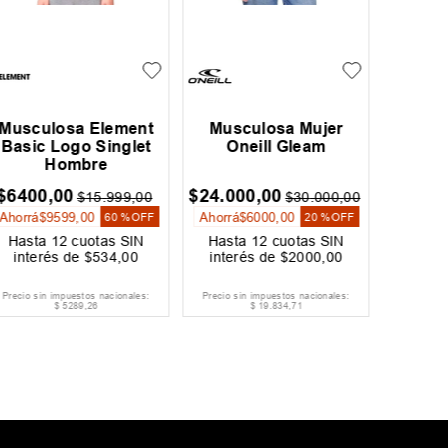
Musculosa Element
Musculosa Mujer
Muscu
Basic Logo Singlet
Oneill Gleam
O
Hombre
$
6400
,
00
$
24
.
000
,
00
$
24
.
00
$
15
.
999
,
00
$
30
.
000
,
00
Ahorrá
$
9599
,
00
Ahorrá
$
6000
,
00
Ahorrá
$
60 %
OFF
20 %
OFF
Hasta
12
cuotas SIN
Hasta
12
cuotas SIN
Hast
interés de
$
534
,
00
interés de
$
2000
,
00
inter
Precio sin impuestos nacionales:
Precio sin impuestos nacionales:
Precio si
$
5289
,
26
$
19
.
834
,
71