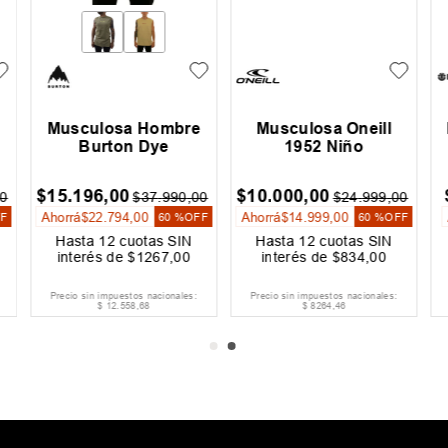
Musculosa Hombre
Musculosa Oneill
Burton Dye
1952 Niño
$
15
.
196
,
00
$
10
.
000
,
00
0
$
37
.
990
,
00
$
24
.
999
,
00
Ahorrá
$
22
.
794
,
00
Ahorrá
$
14
.
999
,
00
F
60 %
OFF
60 %
OFF
Hasta
12
cuotas SIN
Hasta
12
cuotas SIN
interés de
$
1267
,
00
interés de
$
834
,
00
Precio sin impuestos nacionales:
Precio sin impuestos nacionales:
$
12
.
558
,
68
$
8264
,
46