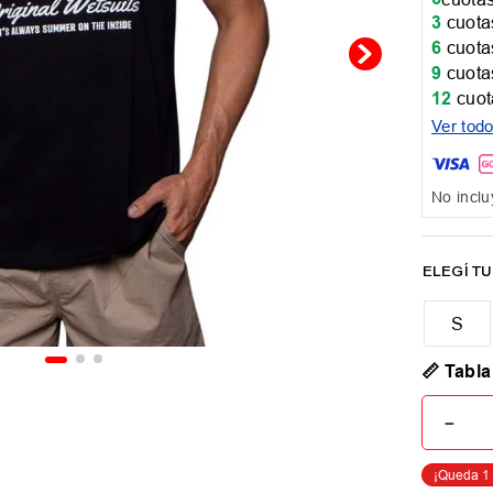
3
cuotas
6
cuotas
9
cuotas
12
cuot
Ver tod
No inclu
📏 Tabla
－