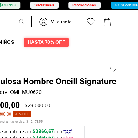
Sucursales
Promociones
6 CSI con Mercado Pag
NIÑOS
HASTA 70% OFF
ulosa Hombre Oneill Signature
:
OMI1MU0620
CIA
00
,
00
$
29
.
000
,
00
800
,
00
20 %
OFF
puestos nacionales:
$
19
.
173
,
55
$
3866
,
67
 sin interés de
con
$
3866
,
67
 sin interés de
con