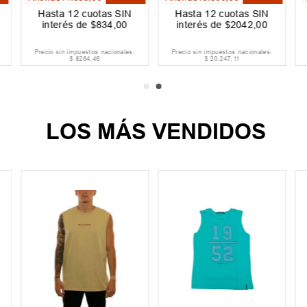
Hasta
12
cuotas SIN
Hasta
12
cuotas SIN
interés de
$
834
,
00
interés de
$
2042
,
00
Precio sin impuestos nacionales:
Precio sin impuestos nacionales:
$
8264
,
46
$
20
.
247
,
11
LOS MÁS VENDIDOS