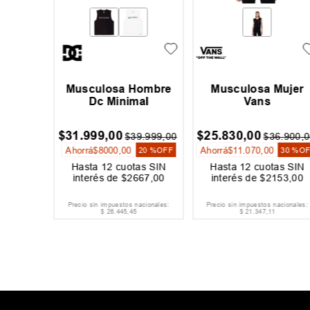
Hombre
Musculosa Hombre
Musculosa Mujer
al
Dc Minimal
Vans
$
31
.
999
,
00
$
25
.
830
,
00
9
.
999
,
00
$
39
.
999
,
00
$
36
.
900
,
0
Ahorrá
$
8000
,
00
Ahorrá
$
11
.
070
,
00
20 %
OFF
20 %
OFF
30 %
OF
as SIN
Hasta
12
cuotas SIN
Hasta
12
cuotas SIN
667
,
00
interés de
$
2667
,
00
interés de
$
2153
,
00
acionales:
Precio sin impuestos nacionales:
Precio sin impuestos nacionales:
$
26
.
445
,
45
$
21
.
347
,
11