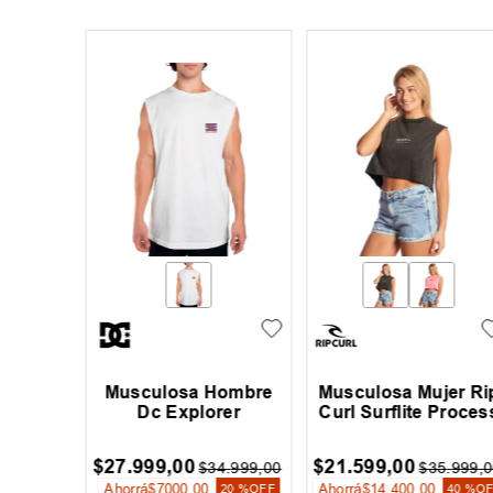
Hombre
Musculosa Hombre
Musculosa Mujer Ri
ica
Dc Explorer
Curl Surflite Proces
$
27
.
999
,
00
$
21
.
599
,
00
4
.
999
,
00
$
34
.
999
,
00
$
35
.
999
,
0
Ahorrá
$
7000
,
00
Ahorrá
$
14
.
400
,
00
20 %
OFF
20 %
OFF
40 %
O