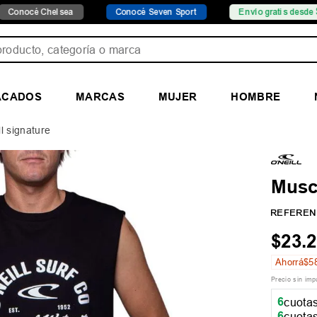
Chelsea
Conocé Seven Sport
Envío gratis desde $149.999
ducto, categoría o marca
ACADOS
MARCAS
MUJER
HOMBRE
l signature
Musc
REFEREN
$
23
.
2
Ahorrá
$
5
Precio sin im
6
cuotas
6
cuotas