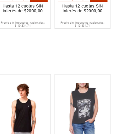
Hasta
12
cuotas SIN
Hasta
12
cuotas SIN
Hast
interés de
$
2000
,
00
interés de
$
2000
,
00
inter
Precio sin impuestos nacionales:
Precio sin impuestos nacionales:
Precio si
$
19
.
834
,
71
$
19
.
834
,
71