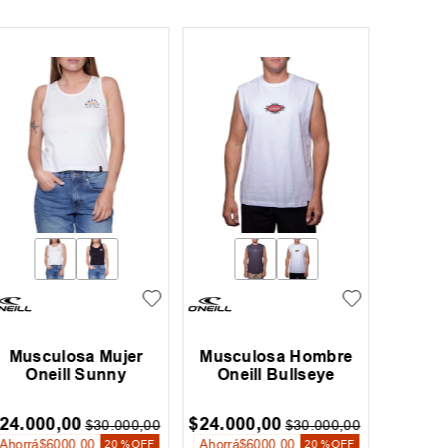
Musculosa Mujer
Musculosa Hombre
Muscu
Oneill Sunny
Oneill Bullseye
24
.
000
,
00
$
24
.
000
,
00
$
31
.
99
$
30
.
000
,
00
$
30
.
000
,
00
Ahorrá
$
6000
,
00
Ahorrá
$
6000
,
00
Ahorrá
$
20 %
OFF
20 %
OFF