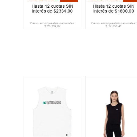
as SIN
Hasta
12
cuotas SIN
Hasta
12
cuotas SIN
000
,
00
interés de
$
2334
,
00
interés de
$
1800
,
00
acionales:
Precio sin impuestos nacionales:
Precio sin impuestos nacionales:
$
23
.
139
,
67
$
17
.
850
,
41