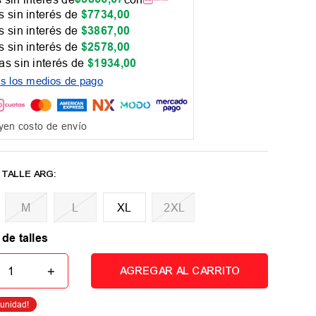
 sin interés de
$
7734
,
00
 sin interés de
$
3867
,
00
 sin interés de
$
2578
,
00
as sin interés de
$
1934
,
00
os los medios de pago
yen costo de envío
M
L
XL
2XL
 de talles
＋
AGREGAR AL CARRITO