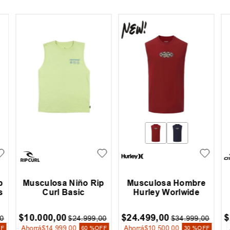
p
Musculosa Niño Rip
Musculosa Hombre
s
Curl Basic
Hurley Worlwide
$
10
.
000
,
00
$
24
.
499
,
00
$
0
$
24
.
999
,
00
$
34
.
999
,
00
Ahorrá
$
14
.
999
,
00
Ahorrá
$
10
.
500
,
00
FF
60 %
OFF
30 %
OFF