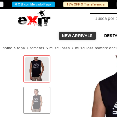
6 CSI con Mercado Pago
15% OFF X Transferencia
Conocé 
Buscá por pro
NEW ARRIVALS
DEST
ropa
remeras
musculosas
musculosa hombre oneil