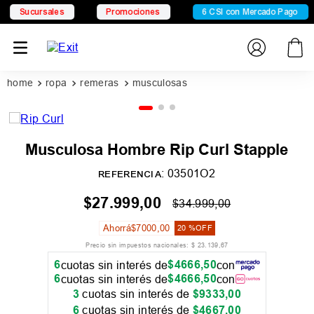
Sucursales
Promociones
6 CSI con Mercado Pago
ropa
remeras
musculosas
Musculosa Hombre Rip Curl Stapple
:
03501O2
REFERENCIA
$
27
.
999
,
00
$
34
.
999
,
00
Ahorrá
$
7000
,
00
20 %
OFF
Precio sin impuestos nacionales:
$
23
.
139
,
67
6
$
4666
,
50
cuotas sin interés de
con
6
$
4666
,
50
cuotas sin interés de
con
3
cuotas sin interés de
$
9333
,
00
6
cuotas sin interés de
$
4667
,
00