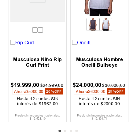
p
Musculosa Niño Rip
Musculosa Hombre
s
Curl Print
Oneill Bullseye
$
19
.
999
,
00
$
24
.
000
,
00
0
$
24
.
999
,
00
$
30
.
000
,
00
Ahorrá
$
5000
,
00
Ahorrá
$
6000
,
00
F
20 %
OFF
20 %
OFF
Hasta
12
cuotas SIN
Hasta
12
cuotas SIN
interés de
$
1667
,
00
interés de
$
2000
,
00
Precio sin impuestos nacionales:
Precio sin impuestos nacionales:
$
16
.
528
,
10
$
19
.
834
,
71