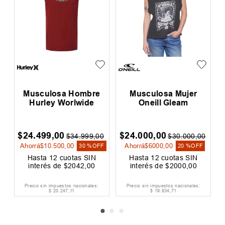
Musculosa Hombre
Musculosa Mujer
Hurley Worlwide
Oneill Gleam
$
24
.
499
,
00
$
24
.
000
,
00
0
$
34
.
999
,
00
$
30
.
000
,
00
Ahorrá
$
10
.
500
,
00
Ahorrá
$
6000
,
00
F
30 %
OFF
20 %
OFF
Hasta
12
cuotas SIN
Hasta
12
cuotas SIN
interés de
$
2042
,
00
interés de
$
2000
,
00
Precio sin impuestos nacionales:
Precio sin impuestos nacionales: