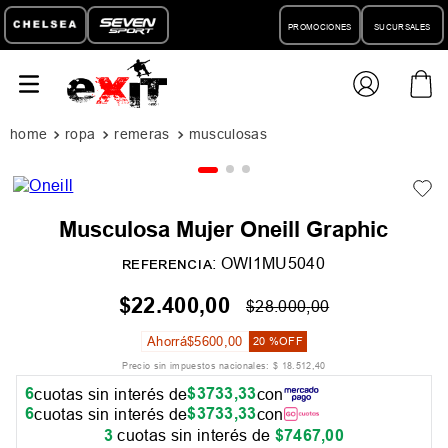
PROMOCIONES
SUCURSALES
ropa
remeras
musculosas
Musculosa Mujer Oneill Graphic
:
OWI1MU5040
REFERENCIA
$
22
.
400
,
00
$
28
.
000
,
00
Ahorrá
$
5600
,
00
20 %
OFF
Precio sin impuestos nacionales:
$
18
.
512
,
40
6
$
3733
,
33
cuotas sin interés de
con
6
$
3733
,
33
cuotas sin interés de
con
3
cuotas sin interés de
$
7467
,
00