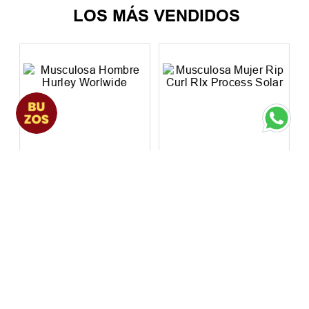
$
20
.
247
,
11
$
19
.
834
,
71
LOS MÁS VENDIDOS