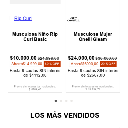
sculosa Mujer
Musculosa Hombre
Musculos
Oneill Gleam
Oneill Bullseye
Curl Rl
S
000
,
00
$
24
.
000
,
00
$
27
.
999
,
$
30
.
000
,
00
$
30
.
000
,
00
rá
$
6000
,
00
Ahorrá
$
6000
,
00
Ahorrá
$
12
.
0
20 %
OFF
20 %
OFF
a
9
cuotas SIN interés
Hasta
9
cuotas SIN interés
Hasta
9
cuot
de
$
2667
,
00
de
$
2667
,
00
de
$
o sin impuestos nacionales:
Precio sin impuestos nacionales:
Precio sin imp
$
19
.
834
,
71
$
19
.
834
,
71
$
23
LOS MÁS VENDIDOS