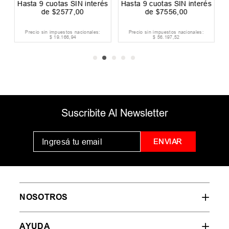
és
Hasta
9
cuotas SIN interés
Hasta
9
cuotas SIN interés
H
de
$
2577
,
00
de
$
7556
,
00
Precio sin impuestos nacionales:
Precio sin impuestos nacionales:
$
19
.
166
,
94
$
56
.
197
,
52
Suscribite Al Newsletter
ENVIAR
NOSOTROS
AYUDA