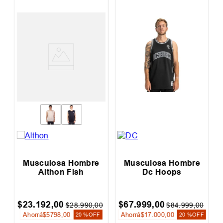
Musculosa Hombre
Musculosa Hombre
Althon Fish
Dc Hoops
$
23
.
192
,
00
$
67
.
999
,
00
0
$
28
.
990
,
00
$
84
.
999
,
00
Ahorrá
$
5798
,
00
Ahorrá
$
17
.
000
,
00
20 %
OFF
20 %
OFF