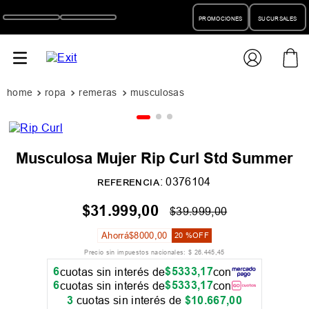
PROMOCIONES
SUCURSALES
ropa
remeras
musculosas
Musculosa Mujer Rip Curl Std Summer
:
0376104
REFERENCIA
$
31
.
999
,
00
$
39
.
999
,
00
Ahorrá
$
8000
,
00
20 %
OFF
Precio sin impuestos nacionales:
$
26
.
445
,
45
6
$
5333
,
17
cuotas sin interés de
con
6
$
5333
,
17
cuotas sin interés de
con
3
cuotas sin interés de
$
10
.
667
,
00