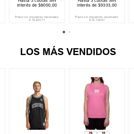
Hasta
3
cuotas SIN
Hasta
3
cuotas SIN
interés de
$
7200
,
00
interés de
$
6667
,
00
Precio sin impuestos nacionales:
Precio sin impuestos nacionales:
$
17
.
850
,
41
$
16
.
528
,
10
LOS MÁS VENDIDOS