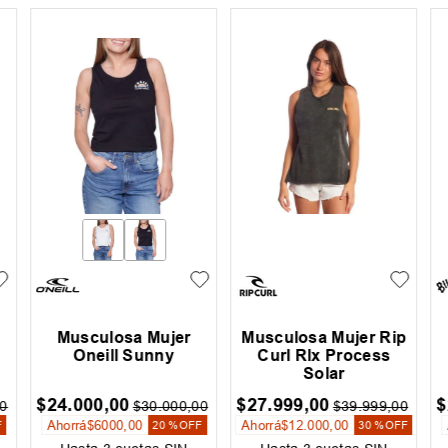
e
Musculosa Mujer Rip
Musculosa Niño Rip
Curl Surflite Process
Curl Print
$
21
.
599
,
00
$
19
.
999
,
00
$
0
$
35
.
999
,
00
$
24
.
999
,
00
Ahorrá
$
14
.
400
,
00
Ahorrá
$
5000
,
00
FF
40 %
OFF
20 %
OFF