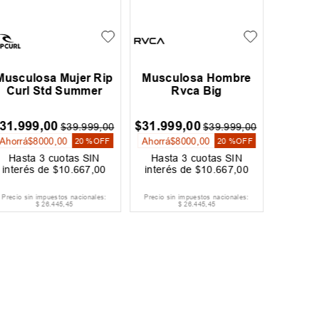
Musculosa Hombre
Musculosa Hombre
Muscu
Oneill Bullseye
Oneill Vibe
D
24
.
000
,
00
$
24
.
000
,
00
$
67
.
99
$
30
.
000
,
00
$
30
.
000
,
00
Ahorrá
$
6000
,
00
Ahorrá
$
6000
,
00
Ahorrá
$
20 %
OFF
20 %
OFF
Hasta
3
cuotas SIN
Hasta
3
cuotas SIN
Hast
interés de
$
8000
,
00
interés de
$
8000
,
00
interé
Precio sin impuestos nacionales:
Precio sin impuestos nacionales:
Precio si
$
19
.
834
,
71
$
19
.
834
,
71