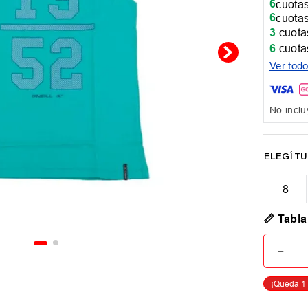
6
cuotas
6
cuotas
3
cuotas
6
cuotas
Ver tod
No inclu
8
📏 Tabla
－