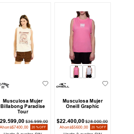
Musculosa Mujer
Musculosa Mujer
Muscul
Oneill Sunny
Oneill Sunny
Curl
24
.
000
,
00
$
24
.
000
,
00
$
27
.
99
$
30
.
000
,
00
$
30
.
000
,
00
Ahorrá
$
6000
,
00
Ahorrá
$
6000
,
00
Ahorrá
$
20 %
OFF
20 %
OFF