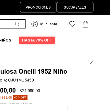
PROMOCIONES
SUCURSALES
NIÑOS
HASTA 70% OFF
ulosa Oneill 1952 Niño
:
OJU1MU5450
CIA
00
,
00
$
24
.
999
,
00
4
.
999
,
00
60 %
OFF
puestos nacionales:
$
8264
,
46