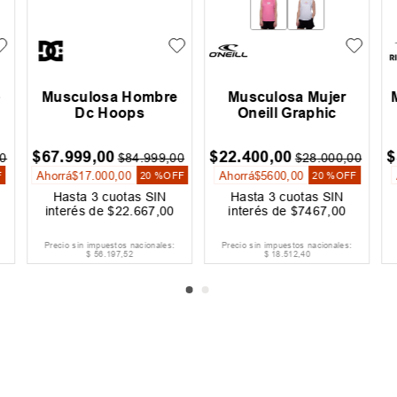
e
Musculosa Mujer Rip
Musculosa Niño Dc
Curl Surflite Process
Logo
$
17
.
999
,
00
$
8000
,
00
$
0
$
35
.
999
,
00
$
19
.
999
,
00
Ahorrá
$
18
.
000
,
00
Ahorrá
$
11
.
999
,
00
F
50 %
OFF
60 %
OFF
Hasta
3
cuotas SIN
Hasta
3
cuotas SIN
interés de
$
6000
,
00
interés de
$
2667
,
00
Precio sin impuestos nacionales:
Precio sin impuestos nacionales:
$
14
.
875
,
21
$
6611
,
57