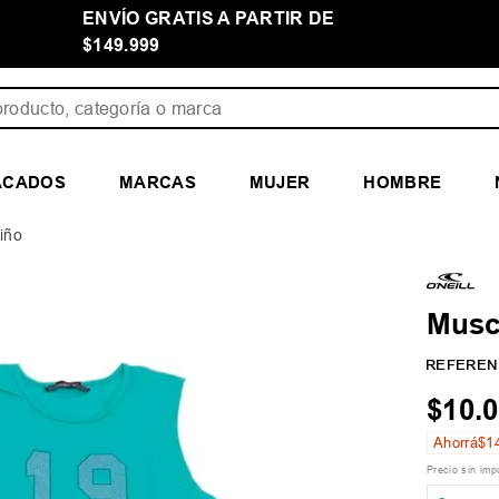
ENVÍO GRATIS A PARTIR DE
$149.999
ducto, categoría o marca
ACADOS
MARCAS
MUJER
HOMBRE
iño
Musc
REFEREN
$
10
.
0
Ahorrá
$
1
Precio sin im