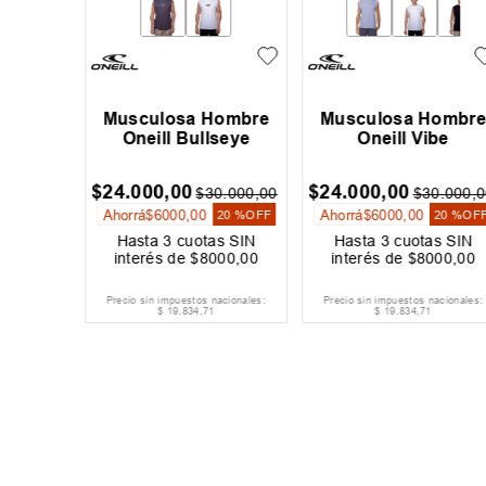
Hombre
Musculosa Hombre
Musculosa Hombr
g
Rip Curl Loose Plain
Dc Minimal
$
24
.
499
,
00
$
31
.
999
,
00
9
.
999
,
00
$
34
.
999
,
00
$
39
.
999
,
0
Ahorrá
$
10
.
500
,
00
Ahorrá
$
8000
,
00
20 %
OFF
30 %
OFF
20 %
OF
s SIN
Hasta
3
cuotas SIN
Hasta
3
cuotas SIN
667
,
00
interés de
$
8167
,
00
interés de
$
10
.
667
,
00
acionales:
Precio sin impuestos nacionales:
Precio sin impuestos nacionales:
$
20
.
247
,
11
$
26
.
445
,
45