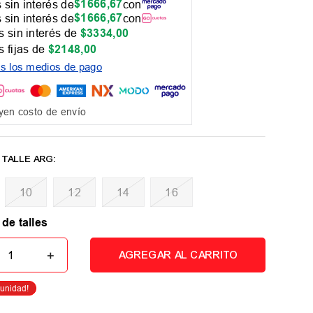
$
1666
,
67
 sin interés de
con
$
1666
,
67
 sin interés de
con
 sin interés de
$
3334
,
00
 fijas de
$
2148
,
00
os los medios de pago
yen costo de envío
10
12
14
16
 de talles
＋
AGREGAR AL CARRITO