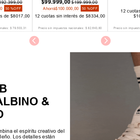
$
96
.
000
,
00
$
239
.
999
,
00
Ahorrá
$
143
.
999
,
00
60 %
OFF
12
cuotas
interés de
$
2
,
00
12
cuotas sin interés de
$
8000
,
00
ENV
onales:
$
99
.
172
,
73
Precio sin impuestos nacionales:
$
79
.
338
,
84
Precio sin impuest
SB
ALBINO &
O
bina el espíritu creativo del
ileño. Los detalles están