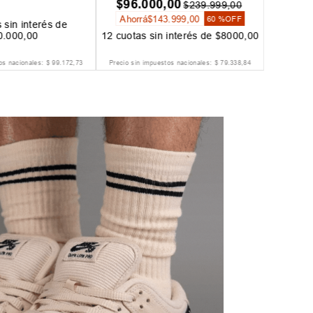
 sin interés de
12
cuotas sin interés de
2
.
500
,
00
$
15
.
000
,
00
IO GRATIS
ENVIO GRATIS
os nacionales:
$
223
.
139
,
67
Precio sin impuestos nacionales:
$
148
.
759
,
50