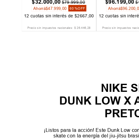
$
99
.
999
,
00
99
,
00
$
199
.
999
,
00
Ahorrá
$
100
.
000
,
00
 %
OFF
50 %
OFF
12
cuotas sin 
$
8017
,
00
12
cuotas sin interés de
$
8334
,
00
$
10
.
000
$
79
.
503
,
31
Precio sin impuestos nacionales:
$
82
.
643
,
80
Precio sin impuestos naci
NIKE 
DUNK LOW X 
PRET
¡Listos para la acción! Este Dunk Low com
skate con la energía del jiu-jitsu bras