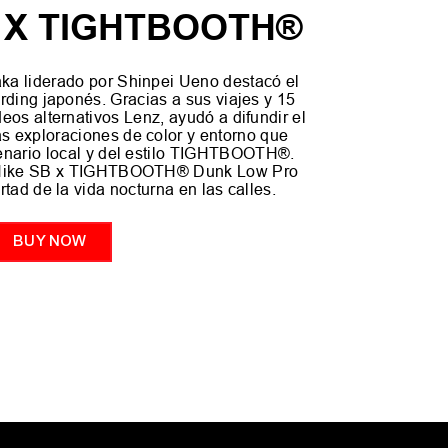
X TIGHTBOOTH®︎
ka liderado por Shinpei Ueno destacó el
rding japonés. Gracias a sus viajes y 15
eos alternativos Lenz, ayudó a difundir el
las exploraciones de color y entorno que
cenario local y del estilo TIGHTBOOTH®︎.
l Nike SB x TIGHTBOOTH®︎ Dunk Low Pro
ertad de la vida nocturna en las calles.
BUY NOW