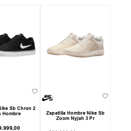
 Hombre Nike Sb
Buzo Hombre Nike Sb
nk Low
Rolling
9
.
999
,
00
$
179
.
999
,
00