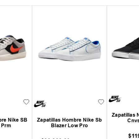
Zapatillas
 Sb Chron 2
Du
Zapatilla Hombre Nike Sb
mbre
Zoom Nyjah 3 Pr
$
26
9
,
00