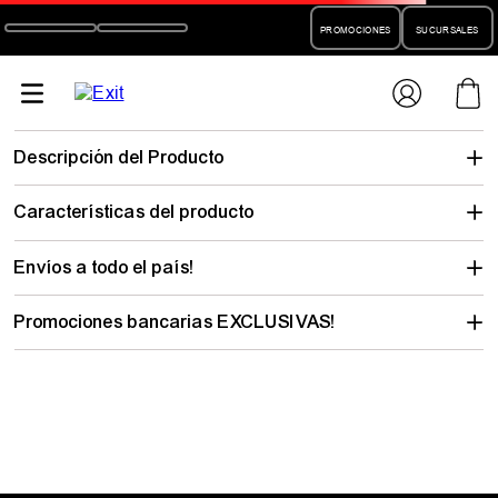
PROMOCIONES
SUCURSALES
ojotas-
crocs-literide-360-c206708c4lc-unisex-moda-c206708c4lc
No encontramos lo que buscabas…
pero hay mucho para descubrir
Elegí tu talle y mirá todo lo que tenemos con tu estilo