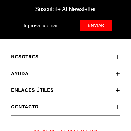
MUJER
HOMBRE
NIÑOS
35
36
37
38