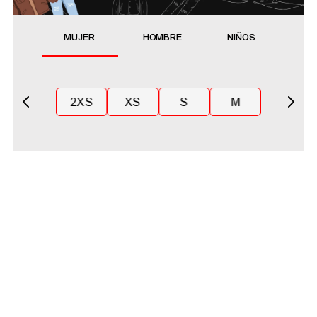
MUJER
HOMBRE
NIÑOS
2XS
XS
S
M