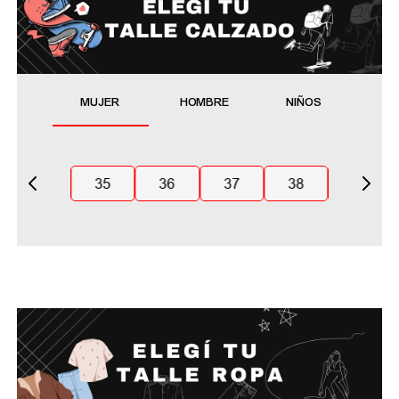
MUJER
HOMBRE
NIÑOS
35
36
37
38