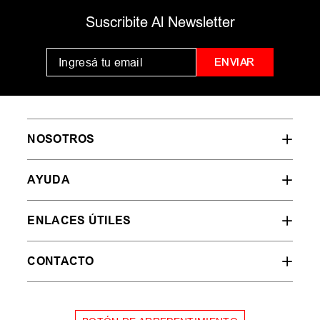
MUJER
HOMBRE
NIÑOS
35
36
37
38