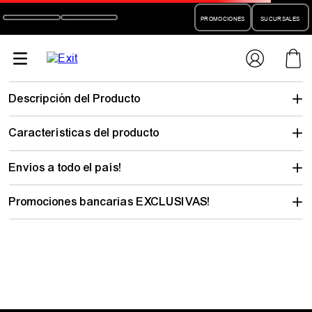
PROMOCIONES
SUCURSALES
pantalon-
champion-clamuflado-hombre-moda-p7477p586644036
No encontramos lo que buscabas…
pero hay mucho para descubrir
Elegí tu talle y mirá todo lo que tenemos con tu estilo