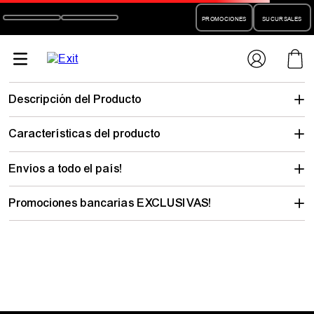
PROMOCIONES
SUCURSALES
pantalon-
champion-deportivo-mujer-action-sport-ml307b5862pa091
No encontramos lo que buscabas…
pero hay mucho para descubrir
Elegí tu talle y mirá todo lo que tenemos con tu estilo