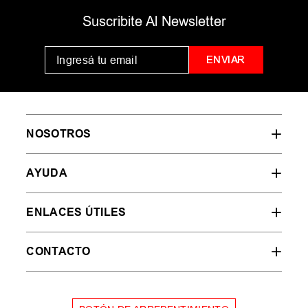
MUJER
HOMBRE
NIÑOS
35
36
37
38