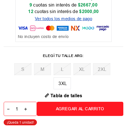
9
cuotas sin interés de
$
2667
,
00
12
cuotas sin interés de
$
2000
,
00
Ver todos los medios de pago
No incluyen costo de envío
M
L
XL
2XL
3XL
📏 Tabla de talles
－
＋
AGREGAR AL CARRITO