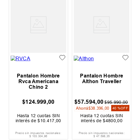
Pantalon Hombre
Pantalon Hombre
e
Rvca Americana
Althon Traveller
Chino 2
$
124
.
999
,
00
$
57
.
594
,
00
0
$
95
.
990
,
00
Ahorrá
$
38
.
396
,
00
F
40 %
OFF
Hasta
12
cuotas SIN
Hasta
12
cuotas SIN
interés de
$
10
.
417
,
00
interés de
$
4800
,
00
Precio sin impuestos nacionales:
Precio sin impuestos nacionales:
$
103
.
304
,
96
$
47
.
598
,
35