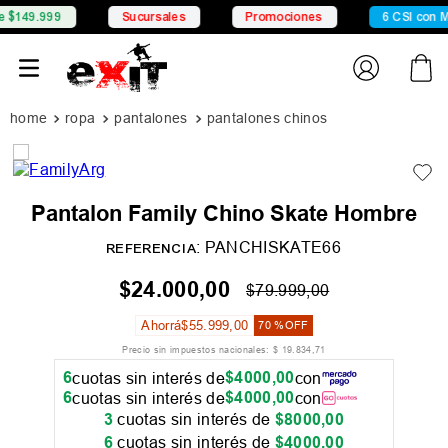
Sucursales
Promociones
6 CSI con Mercado Pa
ropa
pantalones
pantalones chinos
Pantalon Family Chino Skate Hombre
:
PANCHISKATE66
REFERENCIA
$
24
.
000
,
00
$
79
.
999
,
00
Ahorrá
$
55
.
999
,
00
70 %
OFF
Precio sin impuestos nacionales:
$
19
.
834
,
71
6
$
4000
,
00
cuotas sin interés de
con
6
$
4000
,
00
cuotas sin interés de
con
3
cuotas sin interés de
$
8000
,
00
6
cuotas sin interés de
$
4000
,
00