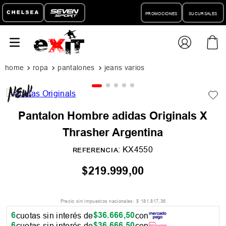
PROMOCIONES
SUCURSALES
ropa
pantalones
jeans varios
Pantalon Hombre adidas Originals X
Thrasher Argentina
:
KX4550
REFERENCIA
$
219
.
999
,
00
Precio sin impuestos nacionales:
$
181
.
817
,
36
6
$
36
.
666
,
50
cuotas sin interés de
con
6
$
36
.
666
,
50
cuotas sin interés de
con