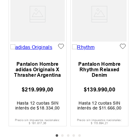
Pantalon Hombre
Pantalon Hombre
m
adidas Originals X
Rhythm Relaxed
Thrasher Argentina
Denim
$
219
.
999
,
00
$
139
.
990
,
00
00
F
Hasta
12
cuotas SIN
Hasta
12
cuotas SIN
interés de
$
18
.
334
,
00
interés de
$
11
.
666
,
00
Precio sin impuestos nacionales:
Precio sin impuestos nacionales:
$
181
.
817
,
36
$
115
.
694
,
21