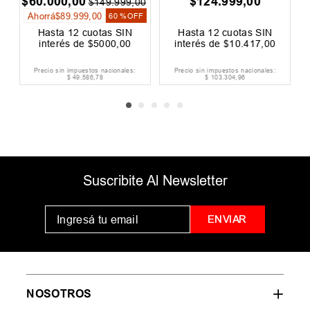
$
60
.
000
,
00
$
124
.
999
,
00
0
$
149
.
999
,
00
Ahorrá
$
89
.
999
,
00
F
60 %
OFF
Hasta
12
cuotas SIN
Hasta
12
cuotas SIN
interés de
$
5000
,
00
interés de
$
10
.
417
,
00
Precio sin impuestos nacionales:
Precio sin impuestos nacionales:
$
49
.
586
,
78
$
103
.
304
,
96
Suscribite Al Newsletter
ENVIAR
NOSOTROS