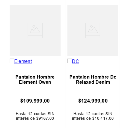
Pantalon Hombre
Pantalon Hombre Dc
m
Element Owen
Relaxed Denim
$
109
.
999
,
00
$
124
.
999
,
00
00
F
Hasta
12
cuotas SIN
Hasta
12
cuotas SIN
interés de
$
9167
,
00
interés de
$
10
.
417
,
00