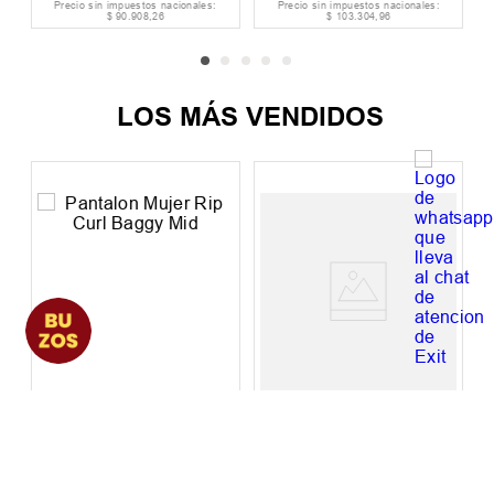
Precio sin impuestos nacionales:
Precio sin impuestos nacionales:
$
90
.
908
,
26
$
103
.
304
,
96
LOS MÁS VENDIDOS
Pantalon Mujer Rip
Pantalon Mujer
Curl Baggy Mid
Billabong Baggy