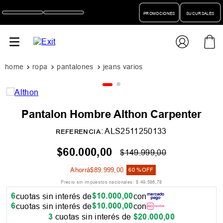
PROMOCIONES
SUCURSALES
ropa
pantalones
jeans varios
Pantalon Hombre Althon Carpenter
:
ALS2511250133
REFERENCIA
$
60
.
000
,
00
$
149
.
999
,
00
Ahorrá
$
89
.
999
,
00
60 %
OFF
Precio sin impuestos nacionales:
$
49
.
586
,
78
6
$
10
.
000
,
00
cuotas sin interés de
con
6
$
10
.
000
,
00
cuotas sin interés de
con
3
cuotas sin interés de
$
20
.
000
,
00