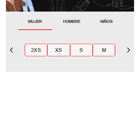
MUJER
HOMBRE
NIÑOS
2XS
XS
S
M