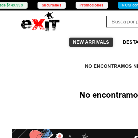
$149.999
Sucursales
Promociones
6 CSI con Me
Buscá por pro
NEW ARRIVALS
DEST
No encontramos