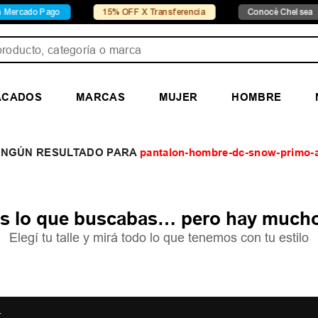
rcado Pago
15% OFF X Transferencia
Conocé Chelsea
ducto, categoría o marca
ACADOS
MARCAS
MUJER
HOMBRE
pantalon-hombre-dc-snow-primo-a
 lo que buscabas… pero hay mucho
Elegí tu talle y mirá todo lo que tenemos con tu estilo