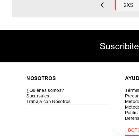
2XS
Suscribite
NOSOTROS
AYU
¿Quiénes somos?
Términ
Sucursales
Pregun
Trabajá con Nosotros
Métod
Método
Políti
Defens
BOT