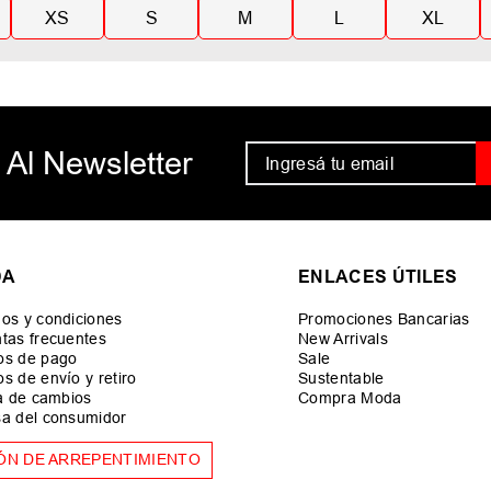
XS
S
M
L
XL
 Al Newsletter
DA
ENLACES ÚTILES
os y condiciones
Promociones Bancarias
tas frecuentes
New Arrivals
os de pago
Sale
s de envío y retiro
Sustentable
ca de cambios
Compra Moda
a del consumidor
ÓN DE ARREPENTIMIENTO