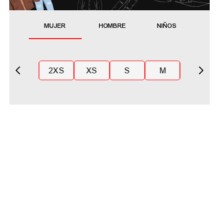
MUJER
HOMBRE
NIÑOS
2XS
XS
S
M