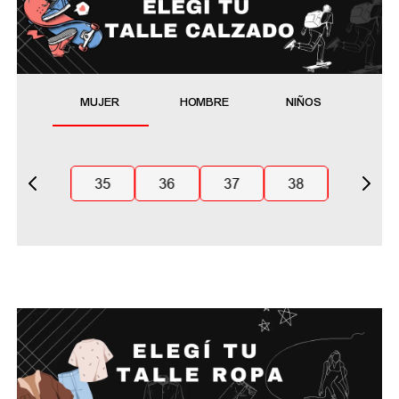
MUJER
HOMBRE
NIÑOS
35
36
37
38