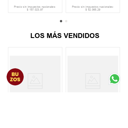
Precio sin impuestos nacionales:
Precio sin impuestos nacionales:
$
157
.
023
,
97
$
52
.
065
,
29
LOS MÁS VENDIDOS
Pantalon Mujer Oneill
Pantalon Mujer Roxy