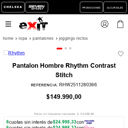
PROMOCIONES
SUCURSALES
ropa
pantalones
joggings rectos
Pantalon Hombre Rhythm Contrast
Stitch
:
RHW2511280366
REFERENCIA
$
149
.
990
,
00
Precio sin impuestos nacionales:
$
123
.
958
,
68
6
$
24
.
998
,
33
cuotas sin interés de
con
6
$
24
.
998
,
33
cuotas sin interés de
con