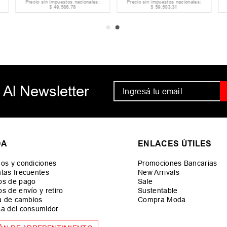
Precio sin impuestos nacionales:
Precio sin impuestos nacionales:
$
49
.
586
,
78
$
59
.
503
,
31
 Al Newsletter
DA
ENLACES ÚTILES
os y condiciones
Promociones Bancarias
tas frecuentes
New Arrivals
os de pago
Sale
s de envío y retiro
Sustentable
ca de cambios
Compra Moda
a del consumidor