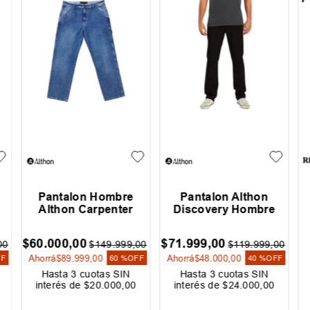
Pantalon Hombre
Pantalon Althon
Althon Carpenter
Discovery Hombre
$
60
.
000
,
00
$
71
.
999
,
00
00
$
149
.
999
,
00
$
119
.
999
,
00
Ahorrá
$
89
.
999
,
00
Ahorrá
$
48
.
000
,
00
FF
60 %
OFF
40 %
OFF
Hasta
3
cuotas SIN
Hasta
3
cuotas SIN
interés de
$
20
.
000
,
00
interés de
$
24
.
000
,
00