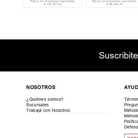
acionales:
Precio sin impuestos nacionales:
Precio sin impuestos nacionales:
6
$
133
.
057
,
02
$
68
.
424
,
79
Suscribite
NOSOTROS
AYU
¿Quiénes somos?
Términ
Sucursales
Pregun
Trabajá con Nosotros
Métod
Método
Políti
Defens