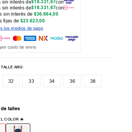
$
18
.
331
,
67
 sin interés de
con
$
18
.
331
,
67
 sin interés de
con
 sin interés de
$
36
.
664
,
00
 fijas de
$
23
.
623
,
00
os los medios de pago
yen costo de envío
32
33
34
36
38
 de talles