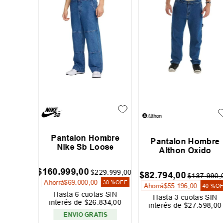
Pantalon Hombre
bre Dc
Pantalon Hombre
Nike Sb Loose
d Rbd
Althon Oxido
$
160
.
999
,
00
$
229
.
999
,
00
,
00
$
82
.
794
,
00
$
137
.
990
,
Ahorrá
$
69
.
000
,
00
30 %
OFF
Ahorrá
$
55
.
196
,
00
40 %
O
Hasta
6
cuotas SIN
s SIN
Hasta
3
cuotas SIN
interés de
$
26
.
834
,
00
667
,
00
interés de
$
27
.
598
,
00
ENVIO GRATIS