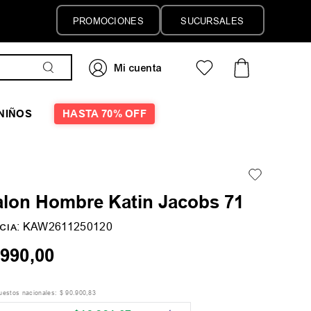
PROMOCIONES
SUCURSALES
NIÑOS
HASTA 70% OFF
alon Hombre Katin Jacobs 71
:
KAW2611250120
CIA
990
,
00
puestos nacionales:
$
90
.
900
,
83