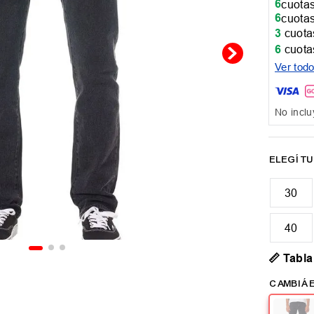
6
cuotas
6
cuotas
3
cuotas
6
cuotas
Ver tod
No inclu
30
40
📏 Tabla