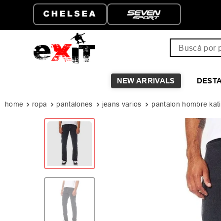
RATIS A PARTIR DE
HASTA 6 CUOTAS SIN 
Buscá por pro
NEW ARRIVALS
DEST
ropa
pantalones
jeans varios
pantalon hombre kati