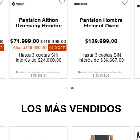
Pantalon Althon
Pantalon Hombre
Discovery Hombre
Element Owen
$
71
.
999
,
00
$
109
.
999
,
00
00
$
119
.
999
,
00
Ahorrá
$
48
.
000
,
00
FF
40 %
OFF
Hasta
3
cuotas SIN
Hasta
3
cuotas SIN
interés de
$
24
.
000
,
00
interés de
$
36
.
667
,
00
Precio sin impuestos nacionales:
Precio sin impuestos nacionales:
$
59
.
503
,
31
$
90
.
908
,
26
LOS MÁS VENDIDOS