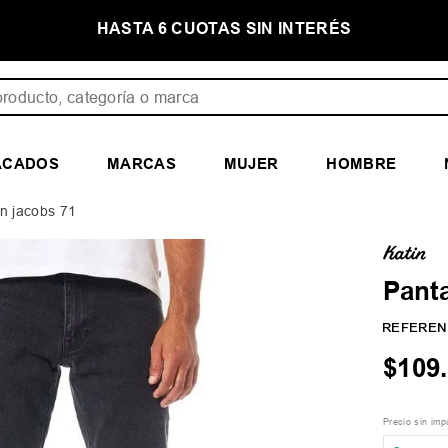
INTERÉS
PRIMER CAMBIO GRATIS
ducto, categoría o marca
ACADOS
MARCAS
MUJER
HOMBRE
n jacobs 71
Pant
REFEREN
$
109
.
Precio sin im