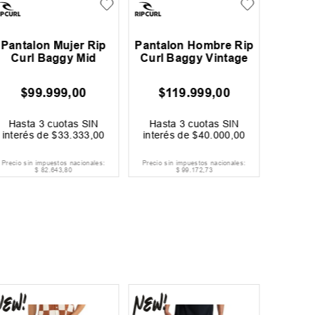
Pantalon Mujer Rip
Pantalon Hombre Rip
Panta
Curl Baggy Mid
Curl Baggy Vintage
Cur
$
99
.
999
,
00
$
119
.
999
,
00
$
1
Hasta
3
cuotas SIN
Hasta
3
cuotas SIN
Hast
interés de
$
33
.
333
,
00
interés de
$
40
.
000
,
00
interé
Precio sin impuestos nacionales:
Precio sin impuestos nacionales:
Precio si
$
82
.
643
,
80
$
99
.
172
,
73