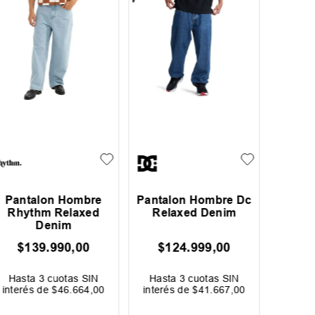
Pantalon Hombre
Pantalon Hombre Dc
Panta
Rhythm Relaxed
Relaxed Denim
Str
Denim
$
139
.
990
,
00
$
124
.
999
,
00
$
1
Hasta
3
cuotas SIN
Hasta
3
cuotas SIN
Hast
interés de
$
46
.
664
,
00
interés de
$
41
.
667
,
00
interé