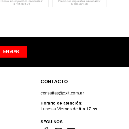
Precio sin impuestos nacionales:
Precio sin impuestos nacionales:
Precio si
$
115
.
694
,
21
$
103
.
304
,
96
ENVIAR
CONTACTO
consultas@exit.com.ar
Horario de atención
:
Lunes a Viernes de
9 a 17 hs
.
SEGUINOS