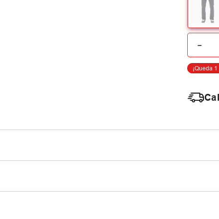
－
Cal