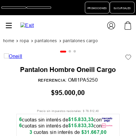
PROMOCIONES
SUCURSALES
ropa
pantalones
pantalones cargo
Pantalon Hombre Oneill Cargo
:
OMI1PA5250
REFERENCIA
$
95
.
000
,
00
Precio sin impuestos nacionales:
$
78
.
512
,
40
6
$
15
.
833
,
33
cuotas sin interés de
con
6
$
15
.
833
,
33
cuotas sin interés de
con
3
cuotas sin interés de
$
31
.
667
,
00