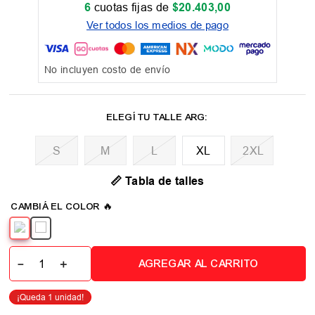
6
cuotas fijas de
$
20
.
403
,
00
Ver todos los medios de pago
No incluyen costo de envío
M
L
XL
2XL
📏 Tabla de talles
－
＋
AGREGAR AL CARRITO