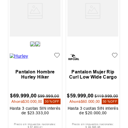
Pantalon Mujer Rip
Pantalon Mujer Rip
Curl Low Wide Cargo
Curl Low Wide Cargo
$
59
.
999
,
00
$
83
.
999
,
00
$
$
119
.
999
,
00
$
119
.
999
,
00
Ahorrá
$
60
.
000
,
00
Ahorrá
$
36
.
000
,
00
A
50 %
OFF
30 %
OFF
s
Hasta
3
cuotas SIN interés
Hasta
3
cuotas SIN interés
H
de
$
20
.
000
,
00
de
$
28
.
000
,
00
Precio sin impuestos nacionales:
Precio sin impuestos nacionales:
$
49
.
585
,
95
$
69
.
420
,
66