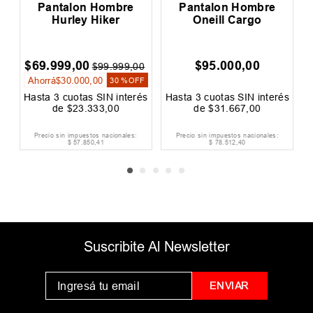
Pantalon Hombre
Pantalon Mujer Rip
Oneill Cargo
Curl Low Wide Cargo
$
95
.
000
,
00
$
59
.
999
,
00
$
$
119
.
999
,
00
Ahorrá
$
60
.
000
,
00
A
50 %
OFF
s
Hasta
3
cuotas SIN interés
Hasta
3
cuotas SIN interés
H
de
$
31
.
667
,
00
de
$
20
.
000
,
00
Precio sin impuestos nacionales:
Precio sin impuestos nacionales:
$
78
.
512
,
40
$
49
.
585
,
95
Suscribite Al Newsletter
ENVIAR