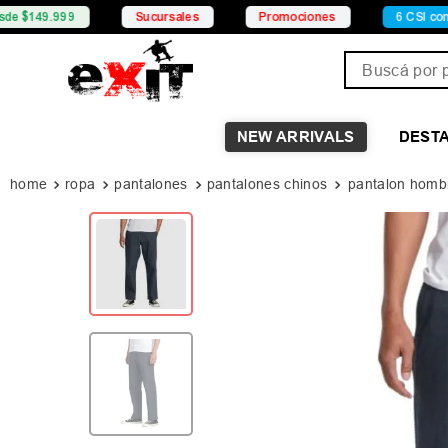
Sucursales
Promociones
6 CSI con Mercado Pa
Buscá por pro
NEW ARRIVALS
DEST
ropa
pantalones
pantalones chinos
pantalon homb