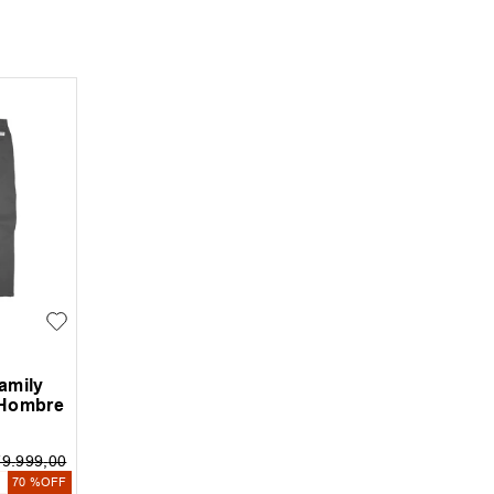
amily
 Hombre
79
.
999
,
00
0
70 %
OFF