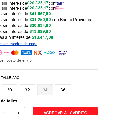
$
20
.
833
,
17
 sin interés de
con
$
20
.
833
,
17
 sin interés de
con
 sin interés de
$
41
.
667
,
00
 sin interés de
$
31
.
250
,
00
con Banco Provincia
 sin interés de
$
20
.
834
,
00
 sin interés de
$
13
.
889
,
00
as sin interés de
$
10
.
417
,
00
os los medios de pago
yen costo de envío
30
32
34
36
 de talles
＋
AGREGAR AL CARRITO