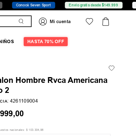
océ Seven Sport
Envío gratis desde $149.999
Sucursales
NIÑOS
HASTA 70% OFF
alon Hombre Rvca Americana
o 2
:
4261109004
CIA
999
,
00
puestos nacionales:
$
103
.
304
,
96