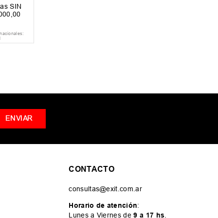
as SIN
000
,
00
nacionales:
1
ENVIAR
CONTACTO
consultas@exit.com.ar
Horario de atención
:
Lunes a Viernes de
9 a 17 hs
.