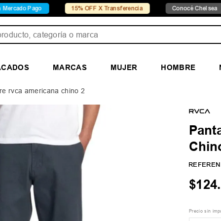
go
15% OFF X Transferencia
Conocé Chelsea
Con
ducto, categoría o marca
ACADOS
MARCAS
MUJER
HOMBRE
re rvca americana chino 2
Pant
Chin
REFEREN
$
124
.
Precio sin im