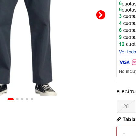
6
cuotas
6
cuotas
3
cuotas
4
cuotas
6
cuotas
9
cuotas
12
cuot
Ver tod
No inclu
28
📏 Tabla
－