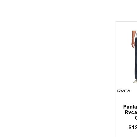
Pant
Rvca
$
1