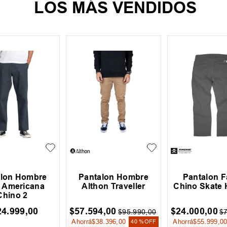
LOS MÁS VENDIDOS
alon Hombre
Pantalon Hombre
Pantalon F
 Americana
Althon Traveller
Chino Skate
Chino 2
24
.
999
,
00
$
57
.
594
,
00
$
24
.
000
,
00
$
95
.
990
,
00
$
Ahorrá
$
38
.
396
,
00
Ahorrá
$
55
.
999
,
0
40 %
OFF