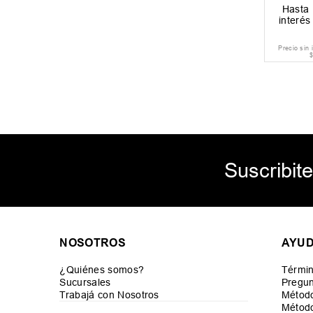
Hasta
interé
Precio sin
Suscribite
NOSOTROS
AYU
¿Quiénes somos?
Términ
Sucursales
Pregun
Trabajá con Nosotros
Métod
Método