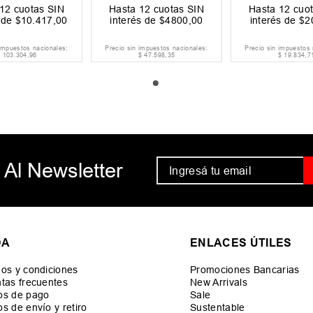
12
cuotas SIN
Hasta
12
cuotas SIN
Hasta
12
cuot
s de
$
10
.
417
,
00
interés de
$
4800
,
00
interés de
$
2
 impuestos nacionales:
Precio sin impuestos nacionales:
Precio sin impuestos 
$
103
.
304
,
96
$
47
.
598
,
35
$
19
.
834
,
7
 Al Newsletter
DA
ENLACES ÚTILES
os y condiciones
Promociones Bancarias
tas frecuentes
New Arrivals
os de pago
Sale
s de envío y retiro
Sustentable